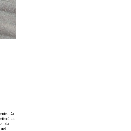
mente. Da
etterà un
e - da
 nel