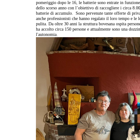
pomeriggio dopo le 16, le batterie sono entrate in funzione
dello scorso anno con l’obiettivo di raccogliere i circa 8.000
batterie di accumulo. Sono pervenute tante offerte di priva
anche professionisti che hanno regalato il loro tempo e le 
pulita. Da oltre 30 anni la struttura bovesana ospita perso
ha accolto circa 150 persone e attualmente sono una dozzina 
l'autonomia.