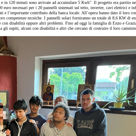
 e in 120 minuti sono arrivate ad accumulare 5 Kwh”. Il progetto era partito ne
 euro necessari per i 20 pannelli sistemati sul tetto, inverter, cavi elettrici e in
ti e l’importante contributo della banca locale. All’opera hanno dato il loro co
loro competenze tecniche. I pannelli solari forniranno un totale di 8,6 KW di en
ne con disabilità oppure altri problemi. Fino ad oggi la famiglia di Enzo e Grazi
gli ospiti, alcuni con disabilità e altri che cercano di costruire il loro cammin