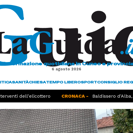
L'informazione quotidiana in Cuneo e provinci
6 agosto 2026
ITICA
SANITÀ
CHIESA
TEMPO LIBERO
SPORT
CONSIGLIO RE
ti dell'elicottero
CRONACA -
Baldissero d'Alba, ritro