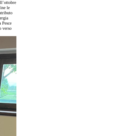
ll’ottobre
fine le
ntributo
ergia
a Pesce
o verso