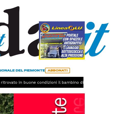
a
ACCEDI
ABBONATI
GIONALE DEL PIEMONTE
ABBONATI
vato in buone condizioni il bambino disperso
CRONACA