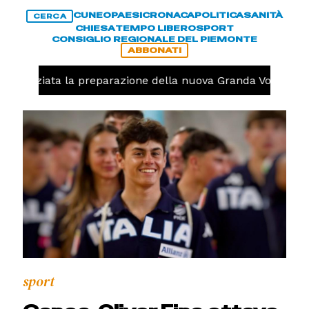
CUNEO
PAESI
CRONACA
POLITICA
SANITÀ
CERCA
CHIESA
TEMPO LIBERO
SPORT
CONSIGLIO REGIONALE DEL PIEMONTE
ABBONATI
lo, iniziata la preparazione della nuova Granda Volley (FO
sport