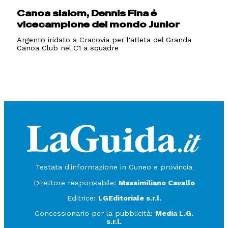
Canoa slalom, Dennis Fina è
vicecampione del mondo Junior
Argento iridato a Cracovia per l'atleta del Granda
Canoa Club nel C1 a squadre
Testata d'informazione in Cuneo e provincia
Direttore responsabile:
Massimiliano Cavallo
Editrice:
LGEditoriale s.r.l.
Concessionario per la pubblicità:
Media L.G.
s.r.l.