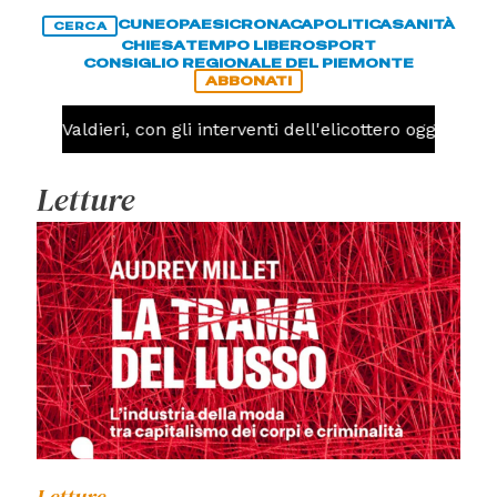
CUNEO
PAESI
CRONACA
POLITICA
SANITÀ
CERCA
CHIESA
TEMPO LIBERO
SPORT
CONSIGLIO REGIONALE DEL PIEMONTE
ABBONATI
 a Valdieri, con gli interventi dell'elicottero oggi potrebb
Letture