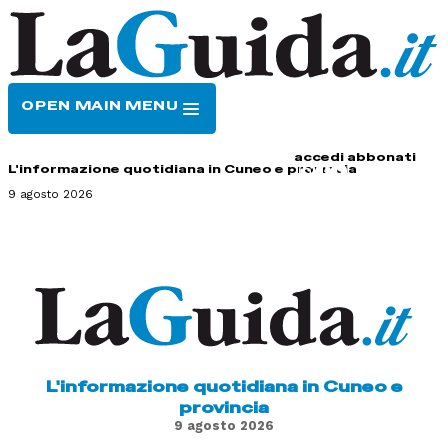
OPEN MAIN MENU
HOME
CONTATTI
accedi
abbonati
L'informazione quotidiana in Cuneo e provincia
9 agosto 2026
L'informazione quotidiana in Cuneo e
provincia
9 agosto 2026