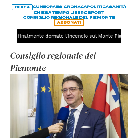
CUNEO
PAESI
CRONACA
POLITICA
SANITÀ
CERCA
CHIESA
TEMPO LIBERO
SPORT
CONSIGLIO REGIONALE DEL PIEMONTE
ABBONATI
ri, finalmente domato l'incendio sul Monte Piastra
CU
Consiglio regionale del
Piemonte