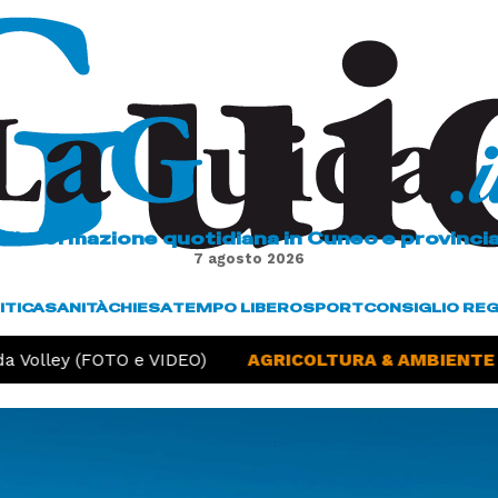
L'informazione quotidiana in Cuneo e provinci
7 agosto 2026
ITICA
SANITÀ
CHIESA
TEMPO LIBERO
SPORT
CONSIGLIO RE
 Volley (FOTO e VIDEO)
AGRICOLTURA & AMBIENTE -