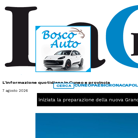
HOME
CONTATTI
L'informazione quotidiana in Cuneo e provincia
CUNEO
PAESI
CRONACA
POL
CERCA
7 agosto 2026
 -
Pallavolo, iniziata la preparazione della nuova Granda