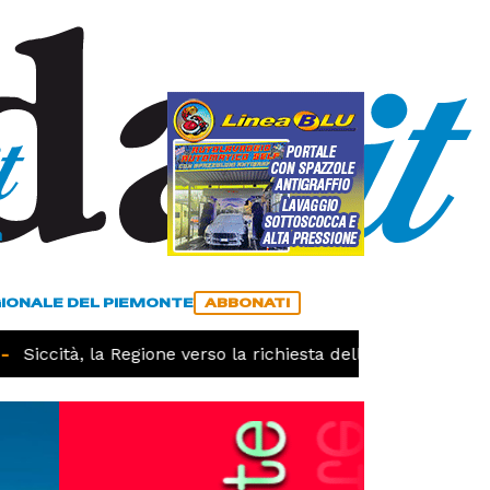
a
ACCEDI
ABBONATI
GIONALE DEL PIEMONTE
ABBONATI
Siccità, la Regione verso la richiesta dello stato di calami