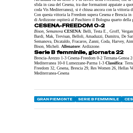
sfida in casa del Cesena, tra due formazioni appaiate a quo
coda Vis Mediterranea), si è chiusa ancora con la vittoria d
Con questa vittoria la Freedom supera Cesena e Brescia in c
di Ardizzone ospiterà al Paschiero il Bologna quarto della
CESENA-FREEDOM 0-2
Bison, Semanova
CESENA
: Belli, Testa E., Groff, Verga
Bardi, Mak, Trevisan, Belloli, Amaduzzi, Dumitru, De San
Semanova, Dicataldo, Fracaros, Zanni, Coda, Harvey, Ai
Bison, Micheli.
Allenatore
: Ardizzone.
Serie B femminile, giornata 22
Brescia-Arezzo 1-3 Cesena-Freedom 0-2 Ternana-Genoa 2
Mediterranea 10-0 Lumezzane-Parma 1-3
Classifica
: Ter
Freedom 32, Cesena, Brescia 29, Res Women 26, Hellas Ve
Mediterranea-Cesena
GRAN PIEMONTE
SERIE B FEMMINILE
CE