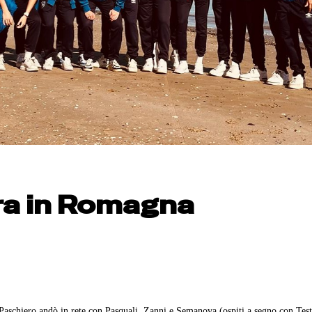
a in Romagna
 Paschiero andò in rete con Pasquali, Zanni e Semanova (ospiti a segno con Test