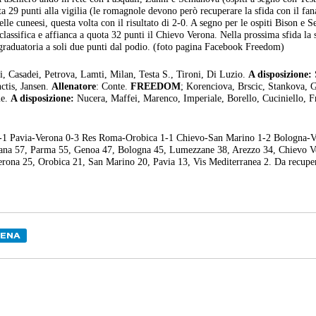
ta 29 punti alla vigilia (le romagnole devono però recuperare la sfida con il fan
elle cuneesi, questa volta con il risultato di 2-0. A segno per le ospiti Bison e
lassifica e affianca a quota 32 punti il Chievo Verona. Nella prossima sfida la
 graduatoria a soli due punti dal podio. (foto pagina Facebook Freedom)
ni, Casadei, Petrova, Lamti, Milan, Testa S., Tironi, Di Luzio.
A disposizione:
ctis, Jansen.
Allenatore
: Conte.
FREEDOM
; Korenciova, Brscic, Stankova, G
me.
A disposizione:
Nucera, Maffei, Marenco, Imperiale, Borello, Cuciniello, F
-1 Pavia-Verona 0-3 Res Roma-Orobica 1-1 Chievo-San Marino 1-2 Bologna-V
nana 57, Parma 55, Genoa 47, Bologna 45, Lumezzane 38, Arezzo 34, Chievo V
rona 25, Orobica 21, San Marino 20, Pavia 13, Vis Mediterranea 2. Da recuper
SENA