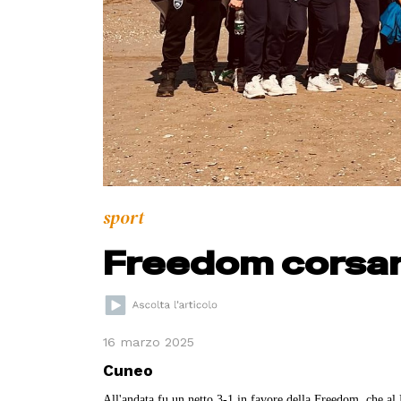
sport
Freedom corsar
16 marzo 2025
Cuneo
All'andata fu un netto 3-1 in favore della Freedom, che al