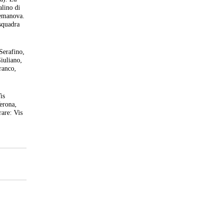
alino di
 Semanova.
 squadra
Serafino,
iuliano,
ranco,
is
erona,
are: Vis