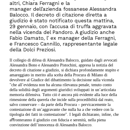
altri, Chiara Ferragni e la
manager dell’azienda fossanese Alessandra
Balocco. Il decreto di citazione diretta a
giudizio è stato notificato questa mattina,
29 gennaio, con l’accusa di truffa aggravata
nella vicenda del Pandoro. A giudizio anche
Fabio Damato, l’ ex manager della Ferragni,
e Francesco Cannillo, rappresentante legale
della Dolci Preziosi.
Il collegio di difesa di Alessandra Balocco, guidato dagli avvocati
Alessandra Bono e Alessandro Pistochini, appresa la notizia del
decreto di citazione a giudizio, si dichiara profondamente stupito e
amareggiato in merito alla scelta della Procura di Milano di
devolvere al Giudice del dibattimento la decisione sulla vicenda
"che all’evidenza non ha alcuna rilevanza penale, tenuto conto
della solidità degli argomenti giuridici sviluppati in un’articolata
memoria difensiva. Tutto ciò è ancora più evidente alla luce della
rimessione della querela che incide sulla procedibilità dal reato,
salvo conservare – da parte della Procura – pervicacemente la
contestazione di un’aggravante che nulla ha a che vedere con la
tipologia dei fatti in contestazione". I legali dichiarano, inﬁne, che
aﬀronteranno il giudizio con ﬁducia e serenità, nella piena
convinzione dell’innocenza di Alessandra Balocco.