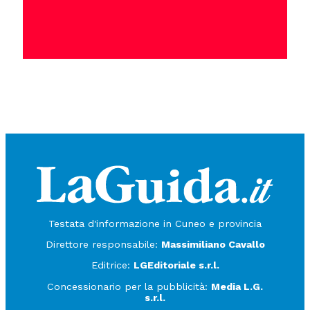
Testata d'informazione in Cuneo e provincia
Direttore responsabile:
Massimiliano Cavallo
Editrice:
LGEditoriale s.r.l.
Concessionario per la pubblicità:
Media L.G.
s.r.l.