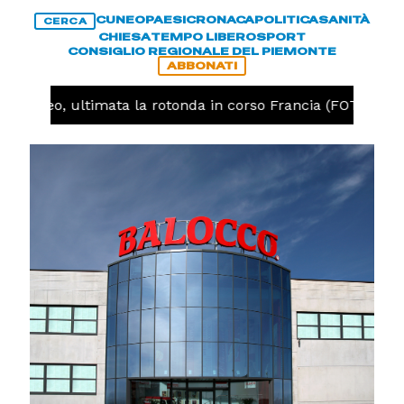
CUNEO
PAESI
CRONACA
POLITICA
SANITÀ
CERCA
CHIESA
TEMPO LIBERO
SPORT
CONSIGLIO REGIONALE DEL PIEMONTE
ABBONATI
Cuneo, ultimata la rotonda in corso Francia (FOTO)