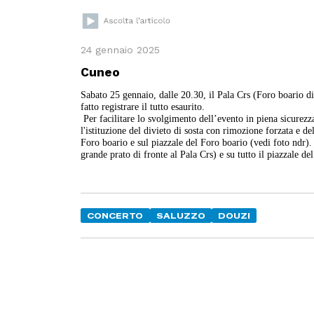
24 gennaio 2025
Cuneo
Sabato 25 gennaio, dalle 20.30, il Pala Crs (Foro boario d
fatto registrare il tutto esaurito.
Per facilitare lo svolgimento dell’evento in piena sicurezz
l'istituzione del divieto di sosta con rimozione forzata e de
Foro boario e sul piazzale del Foro boario (vedi foto ndr). 
grande prato di fronte al Pala Crs) e su tutto il piazzale de
CONCERTO
SALUZZO
DOUZI