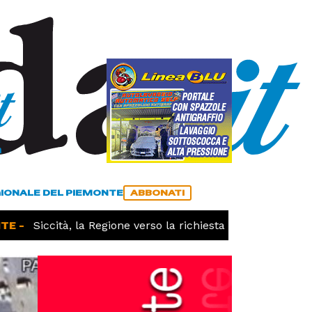
a
ACCEDI
ABBONATI
GIONALE DEL PIEMONTE
ABBONATI
-
Siccità, la Regione verso la richiesta dello stato di cala