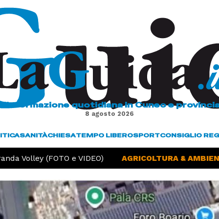
L'informazione quotidiana in Cuneo e provinci
8 agosto 2026
ITICA
SANITÀ
CHIESA
TEMPO LIBERO
SPORT
CONSIGLIO RE
da Volley (FOTO e VIDEO)
AGRICOLTURA & AMBIENTE 