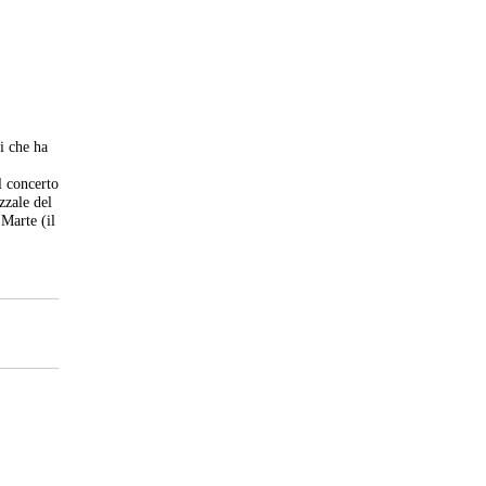
i che ha
l concerto
zzale del
 Marte (il