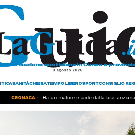
L'informazione quotidiana in Cuneo e provinci
8 agosto 2026
ITICA
SANITÀ
CHIESA
TEMPO LIBERO
SPORT
CONSIGLIO RE
CRONACA -
Ha un malore e cade dalla bici: anziano mu