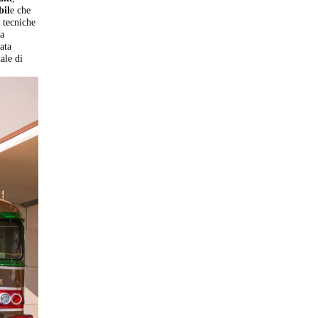
bil
e che
e tecniche
 a
tata
ale di