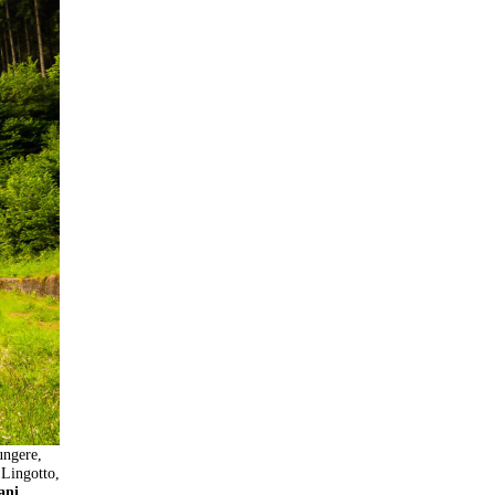
ungere,
o Lingotto,
ani
,