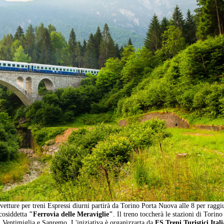
etture per treni Espressi diurni partirà da Torino Porta Nuova alle 8 per raggi
 cosiddetta
"Ferrovia delle Meraviglie"
. Il treno toccherà le stazioni di Torin
Ventimiglia e Sanremo. L'iniziativa è organizzarta da
FS Treni Turistici Itali