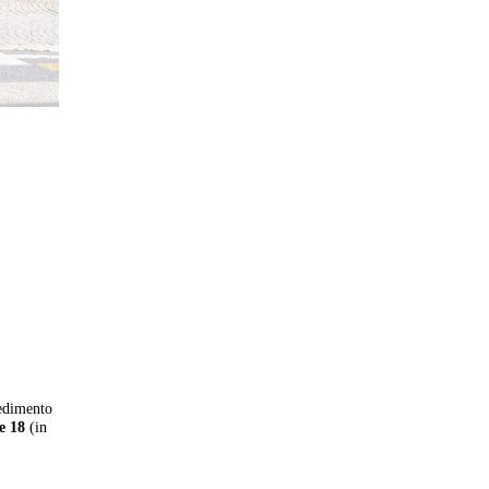
vedimento
le 18
(in