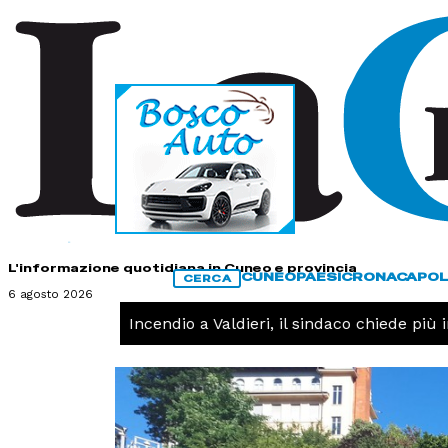
HOME
CONTATTI
L'informazione quotidiana in Cuneo e provincia
CUNEO
PAESI
CRONACA
POL
CERCA
6 agosto 2026
CRONACA -
Incendio a Valdieri, il sindaco chiede più int