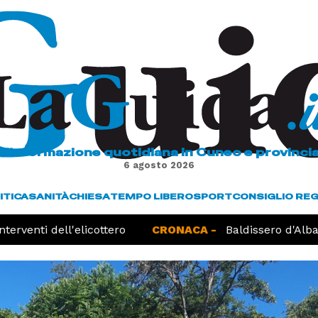
L'informazione quotidiana in Cuneo e provinci
6 agosto 2026
ITICA
SANITÀ
CHIESA
TEMPO LIBERO
SPORT
CONSIGLIO RE
erventi dell'elicottero
CRONACA -
Baldissero d'Alba, 