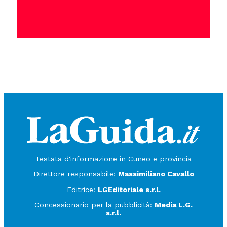
Testata d'informazione in Cuneo e provincia
Direttore responsabile:
Massimiliano Cavallo
Editrice:
LGEditoriale s.r.l.
Concessionario per la pubblicità:
Media L.G.
s.r.l.