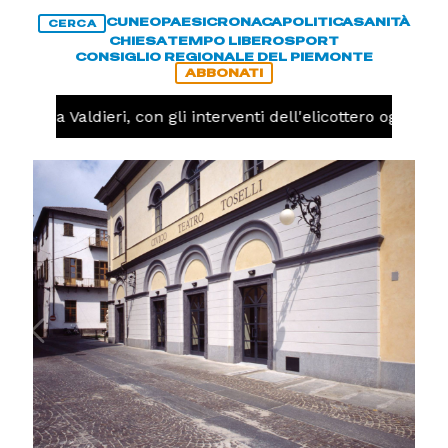
CUNEO
PAESI
CRONACA
POLITICA
SANITÀ
CERCA
CHIESA
TEMPO LIBERO
SPORT
CONSIGLIO REGIONALE DEL PIEMONTE
ABBONATI
endio a Valdieri, con gli interventi dell'elicottero oggi po