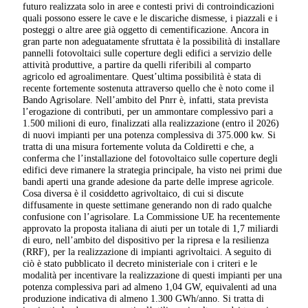
futuro realizzata solo in aree e contesti privi di controindicazioni
quali possono essere le cave e le discariche dismesse, i piazzali e i
posteggi o altre aree già oggetto di cementificazione. Ancora in
gran parte non adeguatamente sfruttata è la possibilità di installare
pannelli fotovoltaici sulle coperture degli edifici a servizio delle
attività produttive, a partire da quelli riferibili al comparto
agricolo ed agroalimentare. Quest’ultima possibilità è stata di
recente fortemente sostenuta attraverso quello che è noto come il
Bando Agrisolare. Nell’ambito del Pnrr è, infatti, stata prevista
l’erogazione di contributi, per un ammontare complessivo pari a
1.500 milioni di euro, finalizzati alla realizzazione (entro il 2026)
di nuovi impianti per una potenza complessiva di 375.000 kw. Si
tratta di una misura fortemente voluta da Coldiretti e che, a
conferma che l’installazione del fotovoltaico sulle coperture degli
edifici deve rimanere la strategia principale, ha visto nei primi due
bandi aperti una grande adesione da parte delle imprese agricole.
Cosa diversa è il cosiddetto agrivoltaico, di cui si discute
diffusamente in queste settimane generando non di rado qualche
confusione con l’agrisolare. La Commissione UE ha recentemente
approvato la proposta italiana di aiuti per un totale di 1,7 miliardi
di euro, nell’ambito del dispositivo per la ripresa e la resilienza
(RRF), per la realizzazione di impianti agrivoltaici. A seguito di
ciò è stato pubblicato il decreto ministeriale con i criteri e le
modalità per incentivare la realizzazione di questi impianti per una
potenza complessiva pari ad almeno 1,04 GW, equivalenti ad una
produzione indicativa di almeno 1.300 GWh/anno. Si tratta di