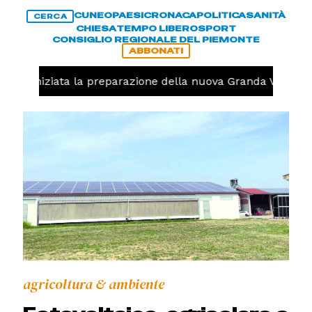
CUNEO
PAESI
CRONACA
POLITICA
SANITÀ
CERCA
CHIESA
TEMPO LIBERO
SPORT
CONSIGLIO REGIONALE DEL PIEMONTE
ABBONATI
volo, iniziata la preparazione della nuova Granda Volley (
agricoltura & ambiente