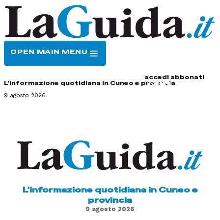
OPEN MAIN MENU
HOME
CONTATTI
accedi
abbonati
L'informazione quotidiana in Cuneo e provincia
9 agosto 2026
L'informazione quotidiana in Cuneo e
provincia
9 agosto 2026