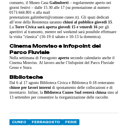
consueto, il Museo Casa
Galimberti
– regolarmente aperto nei
giorni festivi – dalle 15.30 alle 17 (su prenotazione al numero
0171/444.801 o alla mail
prenotazioni.galimberti@comune.cuneo.it). Gli spazi dedicati
all’eroe della Resistenza saranno
chiusi al pubblico giovedì 15
.
La
Torre Civica sarà aperta giovedì 15 e venerdì 16
per gli
aperitivi al tramonto, mentre nel weekend sarà possibile effettuare
la visita “classica” (16-19 il sabato e 10-13 la domenica).
Cinema Monviso e Infopoint del
Parco Fluviale
Nella settimana di Ferragosto
aperto
secondo calendario anche il
Cinema Monviso. Al lavoro anche l’Infopoint del Parco Fluviale
Gesso e Stura.
Biblioteche
Dal 6 al 17 agosto Biblioteca Civica e Biblioteca 0-18 resteranno
chiuse per lavori interni
di spostamento delle collocazioni e di
inventario. Infine, la
Biblioteca Cuneo Sud resterà chiusa
sino al
13 settembre per consentire la riorganizzazione delle raccolte.
CUNEO
FERRAGOSTO
FERIE