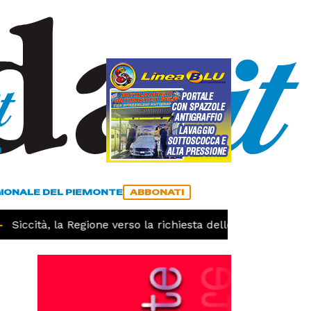
a
ACCEDI
ABBONATI
GIONALE DEL PIEMONTE
ABBONATI
cità, la Regione verso la richiesta dello stato di calamità 