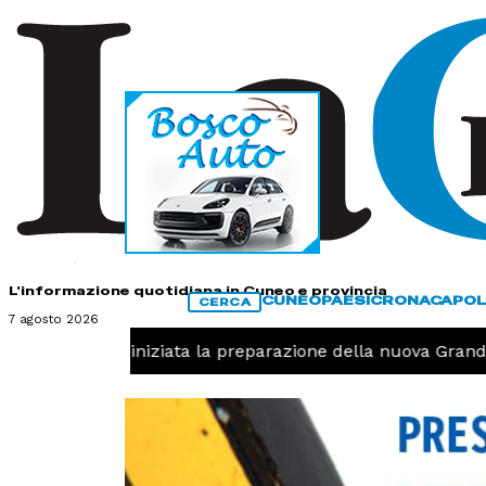
HOME
CONTATTI
L'informazione quotidiana in Cuneo e provincia
CUNEO
PAESI
CRONACA
POL
CERCA
7 agosto 2026
Pallavolo, iniziata la preparazione della nuova Granda Vo