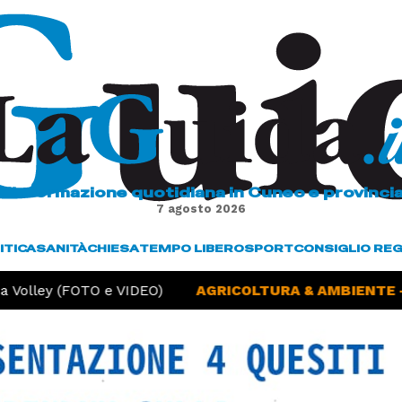
L'informazione quotidiana in Cuneo e provinci
7 agosto 2026
ITICA
SANITÀ
CHIESA
TEMPO LIBERO
SPORT
CONSIGLIO RE
lley (FOTO e VIDEO)
AGRICOLTURA & AMBIENTE -
Sic