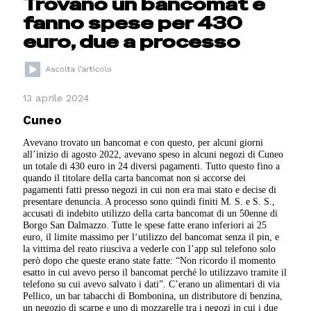
Trovano un bancomat e
fanno spese per 430
euro, due a processo
13 aprile 2024
Cuneo
A
vevano trovato un bancomat e con questo, per alcuni giorni
all’inizio di agosto 2022, avevano speso in alcuni negozi di Cuneo
un totale di 430 euro in 24 diversi pagamenti. Tutto questo fino a
quando il titolare della carta bancomat non si accorse dei
pagamenti fatti presso negozi in cui non era mai stato e decise di
presentare denuncia. A processo sono quindi finiti M. S. e S. S.,
accusati di indebito utilizzo della carta bancomat di un 50enne di
Borgo San Dalmazzo. Tutte le spese fatte erano inferiori ai 25
euro, il limite massimo per l‘utilizzo del bancomat senza il pin, e
la vittima del reato riusciva a vederle con l’app sul telefono solo
però dopo che queste erano state fatte: “Non ricordo il momento
esatto in cui avevo perso il bancomat perché lo utilizzavo tramite il
telefono su cui avevo salvato i dati”. C’erano un alimentari di via
Pellico, un bar tabacchi di Bombonina, un distributore di benzina,
un negozio di scarpe e uno di mozzarelle tra i negozi in cui i due