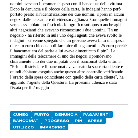
uomini avevano liberamente speso con il bancomat della vittima.
Dopo la denuncia e il blocco della carta, le indagini hanno però
portato presto all’identificazione dei due uomini, ripresi in alcuni
negozi dalle telecamere di videosorveglianza. Con quelle immagini
venne assemblato un fascicolo fotografico sottoposto anche agli
altri negozianti che avevano riconosciuto i due uomini. “In un
negozio - ha riferito in aula uno degli agenti che aveva svolto le
indagini - ci venne spiegato che un giovane aveva fatto una spesa
di cento euro chiedendo di fare piccoli pagamenti a 25 euro perché
il bancomat era del padre e lui aveva dimenticato il pin”. Le
immagini delle telecamere di uno dei negozi riprendevano
chiaramente uno dei due imputati con il bancomat della vittima:
“Prima di strisciare il bancomat aveva usato la sua carta cliente e
quindi abbiamo eseguito anche questo altro controllo verificando
l’orario della spesa coincidente con quello della carta cliente”, ha
aggiunto l’agente della Questura. La prossima udienza è stata
fissata per il 2 maggio.
CUNEO
FURTO
DENUNCIA
PAGAMENTI
BANCOMAT
PROCESSO
PIN
SPESE
UTILIZZO
IMPROPRIO