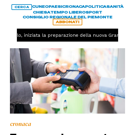
CUNEO
PAESI
CRONACA
POLITICA
SANITÀ
CERCA
CHIESA
TEMPO LIBERO
SPORT
CONSIGLIO REGIONALE DEL PIEMONTE
ABBONATI
allavolo, iniziata la preparazione della nuova Granda Vol
cronaca