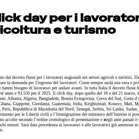
lick day per i lavorator
ricoltura e turismo
 dal decreto flussi per i lavoratori stagionali nei settori agricoli e turistici. Da
inviare la domanda per l'ingresso dei lavoratori. Come sempre saràà una vera e pr
e hanno bisogno di lavoratori per andare avanti. In tutta Italia il decreto flussi 
uest’anno e 93.550 per il 2025. Il click day, dopo quello del 18 e del 21 marzo, 
esi
:
Albania, Algeria, Bangladesh, Bosnia Erzegovina, Corea del Sud, Costa d'
, Ghana, Giappone, Giordania, Guatemala, India, Kirghizistan, Kosovo, Mali, M
, Perù, Repubblica di Macedonia del Nord, Senegal, Serbia, Sri Lanka, Sudan, 
timento per le Libertà civili e l’Immigrazione del ministero dell’Interno si po
nno accolte secondo l’ordine cronologico di presentazione e
n
egli anni passati è
chi minuti. Sarà data precedenza ai lavoratori e alle lavoratrici già ammesse in 
ti.