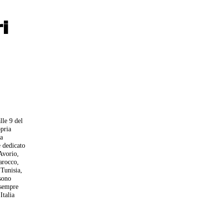
i
lle 9 del
opria
ha
è dedicato
Avorio,
arocco,
Tunisia,
ssono
 sempre
Italia