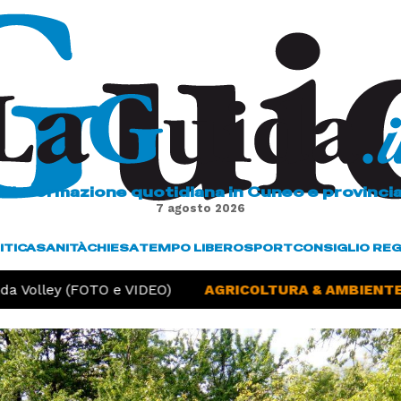
L'informazione quotidiana in Cuneo e provinci
7 agosto 2026
ITICA
SANITÀ
CHIESA
TEMPO LIBERO
SPORT
CONSIGLIO RE
a Volley (FOTO e VIDEO)
AGRICOLTURA & AMBIENTE -