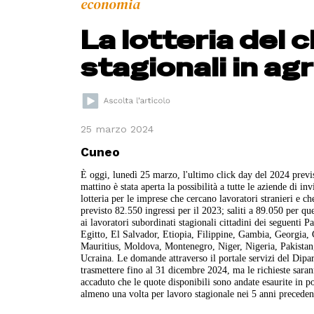
economia
La lotteria del c
stagionali in ag
25 marzo 2024
Cuneo
È oggi, lunedì 25 marzo, l'ultimo click day del 2024 previsto
mattino è stata aperta la possibilità a tutte le aziende di 
lotteria per le imprese che cercano lavoratori stranieri e ch
previsto 82.550 ingressi per il 2023; saliti a 89.050 per q
ai lavoratori subordinati stagionali cittadini dei seguenti Pa
Egitto, El Salvador, Etiopia, Filippine, Gambia, Georgia
Mauritius, Moldova, Montenegro, Niger, Nigeria, Pakistan
Ucraina. Le domande attraverso il portale servizi del Dipar
trasmettere fino al 31 dicembre 2024, ma le richieste sara
accaduto che le quote disponibili sono andate esaurite in po
almeno una volta per lavoro stagionale nei 5 anni preceden