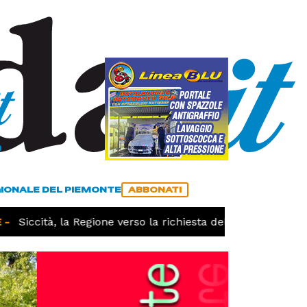
a
ACCEDI
ABBONATI
GIONALE DEL PIEMONTE
ABBONATI
Siccità, la Regione verso la richiesta dello stato di calam