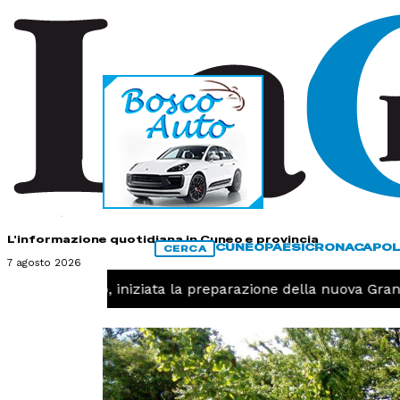
HOME
CONTATTI
L'informazione quotidiana in Cuneo e provincia
CUNEO
PAESI
CRONACA
POL
CERCA
7 agosto 2026
T -
Pallavolo, iniziata la preparazione della nuova Grand