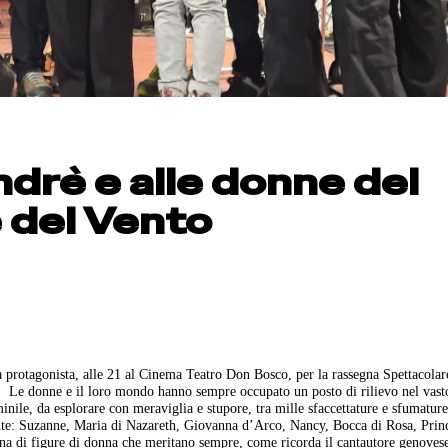
Andrè e alle donne del
e del Vento
 protagonista, alle 21 al Cinema Teatro Don Bosco, per la rassegna Spettacolar
.
Le donne e il loro mondo hanno sempre occupato un posto di rilievo nel vast
nile, da esplorare con meraviglia e stupore, tra mille sfaccettature e sfumature
tute: Suzanne, Maria di Nazareth, Giovanna d’Arco, Nancy, Bocca di Rosa, Prin
egna di figure di donna che meritano sempre, come ricorda il cantautore genoves