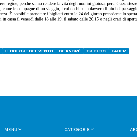
sere regine, perché sanno rendere la vita degli uomini gioiosa, perché esse stess
, come le compagne di un viaggio, i cui occhi sono davvero il più bel paesaggi
za. È possibile prenotare i biglietti entro le 24 del giorno precedente lo spett
cassa il venerdì dalle 18 alle 19, il sabato dalle 20.15 o negli orari di apert
IL COLORE DEL VENTO
DE ANDRÈ
TRIBUTO
FABER
MENU
CATEGORIE
AR