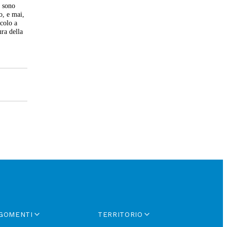
e sono
o, e mai,
acolo a
ura della
GOMENTI
TERRITORIO