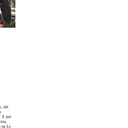
e, del
o
. E poi
cesa,
e ne Le