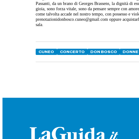
Passanti, da un brano di Georges Brassens, la dignità di es
gioia, sono forza vitale, sono da pensare sempre con amore
come talvolta accade nel nostro tempo, con possesso e violen
prenotazionidonbosco.cuneo@gmail.com oppure acquistarli in 
sala.
CUNEO
CONCERTO
DON BOSCO
DONNE