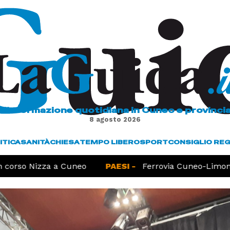
L'informazione quotidiana in Cuneo e provinci
8 agosto 2026
ITICA
SANITÀ
CHIESA
TEMPO LIBERO
SPORT
CONSIGLIO RE
corso Nizza a Cuneo
PAESI -
Ferrovia Cuneo-Limone, 