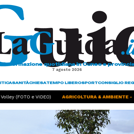
L'informazione quotidiana in Cuneo e provinci
7 agosto 2026
ITICA
SANITÀ
CHIESA
TEMPO LIBERO
SPORT
CONSIGLIO RE
lley (FOTO e VIDEO)
AGRICOLTURA & AMBIENTE -
Sic