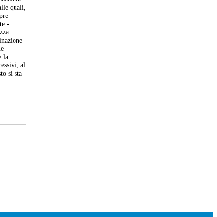
lle quali,
pre
te -
ezza
minazione
ue
e la
essivi, al
to si sta