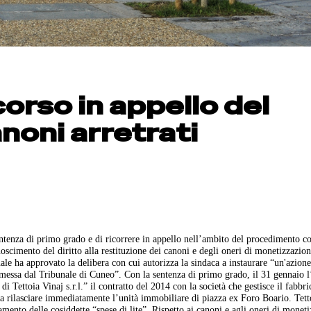
corso in appello del
noni arretrati
tenza di primo grado e di ricorrere in appello nell’ambito del procedimento co
onoscimento del diritto alla restituzione dei canoni e degli oneri di monetizzazio
e ha approvato la delibera con cui autorizza la sindaca a instaurare “un'azione
messa dal Tribunale di Cuneo”. Con la sentenza di primo grado, il 31 gennaio l
 Tettoia Vinaj s.r.l.” il contratto del 2014 con la società che gestisce il fabbri
a rilasciare immediatamente l’unità immobiliare di piazza ex Foro Boario. Tett
amento delle cosiddette “spese di lite”. Rispetto ai canoni e agli oneri di monet