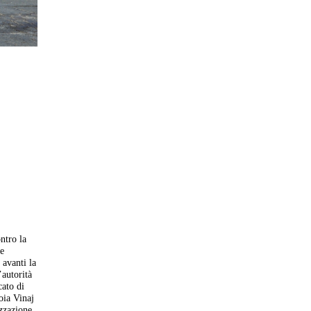
ntro la
ne
 avanti la
’autorità
cato di
oia Vinaj
izzazione