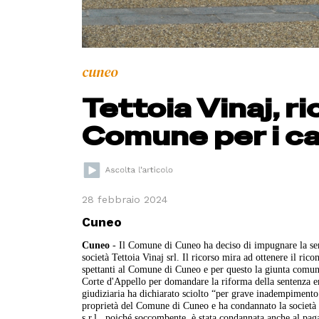
cuneo
Tettoia Vinaj, ri
Comune per i ca
28 febbraio 2024
Cuneo
Cuneo
- Il Comune di Cuneo ha deciso di impugnare la sen
società Tettoia Vinaj srl. Il ricorso mira ad ottenere il ric
spettanti al Comune di Cuneo e per questo la giunta comunal
Corte d'Appello per domandare la riforma della sentenza e
giudiziaria ha dichiarato sciolto “per grave inadempimento di
proprietà del Comune di Cuneo e ha condannato la società 
s.r.l., poiché soccombente, è stata condannata anche al pag