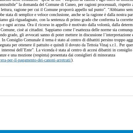
missibile” la domanda del Comune di Cuneo, per ragioni processuali, rispetto a
te lettura, ragione per cui il Comune proporrà appello sul punto”. “Abbiamo sem
be stata di semplice e veloce conclusione, anche se la ragione è dalla nostra par
biamo già riguadagnato, con la sentenza di primo grado che conferma la corrett
 e ogni accusa. Ora il ricorso in appello è motivato dalla volontà, dalla deter
al Comune, cioè ai cittadini. Sappiamo come l’esattezza delle norme sia comunq
condo grado, gli avvocati sanno di poter mettere in discussione l’interpretazione 
. In Consiglio Comunale il tema è stato al centro di dibattiti persino troppo aggr
nata per ottenere il pattuito e quindi il dovuto da Tettoia Vinaj s.r.l.. Per ques
 interessi dell’Ente”
.
La vicenda è stata al centro di accesi dibattiti in consiglio
lanze e una mozione (respinta) presentata dai consiglieri di minoranza
rrera-per-il-pagamento-dei-canoni-arretrati/
).