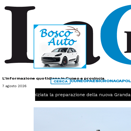
HOME
CONTATTI
L'informazione quotidiana in Cuneo e provincia
CUNEO
PAESI
CRONACA
POL
CERCA
7 agosto 2026
Pallavolo, iniziata la preparazione della nuova Granda Vo