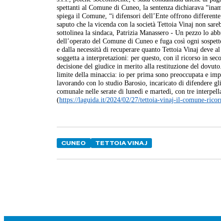
spettanti al Comune di Cuneo, la sentenza dichiarava “inam
spiega il Comune, “i difensori dell’Ente offrono differen
saputo che la vicenda con la società Tettoia Vinaj non sareb
sottolinea la sindaca, Patrizia Manassero - Un pezzo lo ab
dell’operato del Comune di Cuneo e fuga così ogni sospetto
e dalla necessità di recuperare quanto Tettoia Vinaj deve 
soggetta a interpretazioni: per questo, con il ricorso in se
decisione del giudice in merito alla restituzione del dovuto
limite della minaccia: io per prima sono preoccupata e impeg
lavorando con lo studio Barosio, incaricato di difendere gli
comunale nelle serate di lunedì e martedì, con tre interpel
(
https://laguida.it/2024/02/27/tettoia-vinaj-il-comune-rico
CUNEO
TETTOIA VINAJ