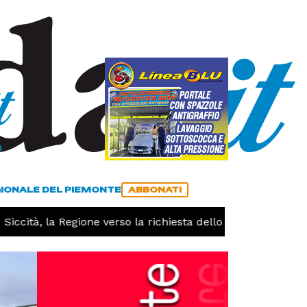
a
ACCEDI
ABBONATI
GIONALE DEL PIEMONTE
ABBONATI
cità, la Regione verso la richiesta dello stato di calamità 