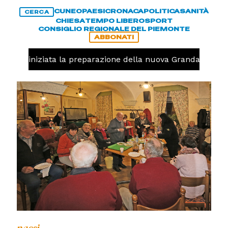
CUNEO
PAESI
CRONACA
POLITICA
SANITÀ
CERCA
CHIESA
TEMPO LIBERO
SPORT
CONSIGLIO REGIONALE DEL PIEMONTE
ABBONATI
avolo, iniziata la preparazione della nuova Granda Volley