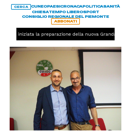
CUNEO
PAESI
CRONACA
POLITICA
SANITÀ
CERCA
CHIESA
TEMPO LIBERO
SPORT
CONSIGLIO REGIONALE DEL PIEMONTE
ABBONATI
lavolo, iniziata la preparazione della nuova Granda Volley