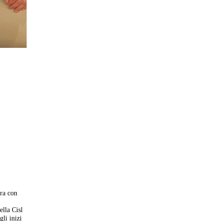
tra con
ella Cisl
li inizi