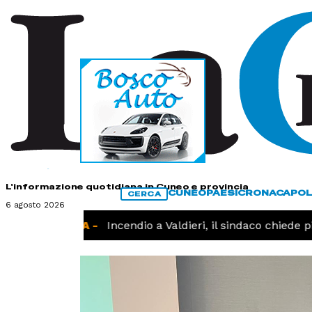
HOME
CONTATTI
L'informazione quotidiana in Cuneo e provincia
CUNEO
PAESI
CRONACA
POL
CERCA
6 agosto 2026
CRONACA -
Incendio a Valdieri, il sindaco chiede più i