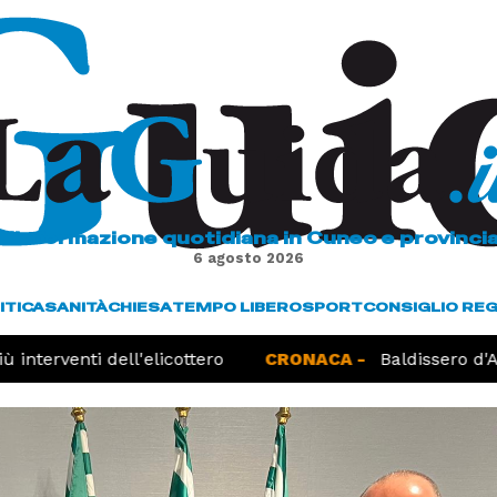
L'informazione quotidiana in Cuneo e provinci
6 agosto 2026
ITICA
SANITÀ
CHIESA
TEMPO LIBERO
SPORT
CONSIGLIO RE
nterventi dell'elicottero
CRONACA -
Baldissero d'Alba