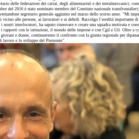
etario delle federazioni dei cartai, degli alimentaristi e dei metalmeccanici; co
embre del 2016 è stato nominato membro del Comitato nazionale transfrontalieri;
diventandone segretario generale aggiunto nel marzo dello scorso anno. “Mi imp
 vicino alle persone, ai lavoratori e ai deboli. Raccolgo l’eredità importante di
i i nostri interlocutori, ha saputo rinnovare e creare una squadra motivata e coe
i rapporti con le istituzioni, il mondo delle imprese e con Cgil e Uil. Oltre a 
r giovani e donne, continueremo il confronto con la giunta regionale per dipana
di lavoro e lo sviluppo del Piemonte”.