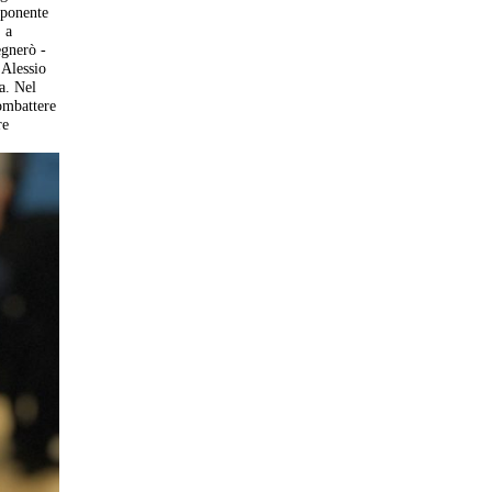
mponente
 a
egnerò -
 Alessio
sa. Nel
combattere
re