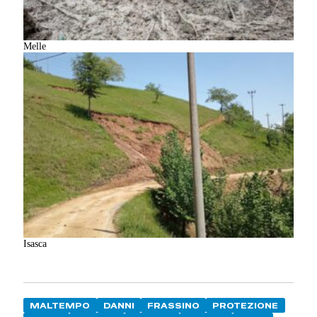
Melle
Isasca
MALTEMPO
DANNI
FRASSINO
PROTEZIONE