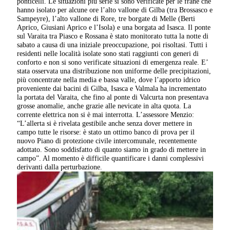
ponticelli. Le situazioni più serie si sono verificate per le frane che
hanno isolato per alcune ore l’alto vallone di Gilba (tra Brossasco e
Sampeyre), l’alto vallone di Rore, tre borgate di Melle (Berti
Aprico, Giusiani Aprico e l’Isola) e una borgata ad Isasca. Il ponte
sul Varaita tra Piasco e Rossana è stato monitorato tutta la notte di
sabato a causa di una iniziale preoccupazione, poi risoltasi. Tutti i
residenti nelle località isolate sono stati raggiunti con generi di
conforto e non si sono verificate situazioni di emergenza reale. E’
stata osservata una distribuzione non uniforme delle precipitazioni,
più concentrate nella media e bassa valle, dove l’apporto idrico
proveniente dai bacini di Gilba, Isasca e Valmala ha incrementato
la portata del Varaita, che fino al ponte di Valcurta non presentava
grosse anomalie, anche grazie alle nevicate in alta quota. La
corrente elettrica non si è mai interrotta. L’assessore Menzio:
“L’allerta si è rivelata gestibile anche senza dover mettere in
campo tutte le risorse: è stato un ottimo banco di prova per il
nuovo Piano di protezione civile intercomunale, recentemente
adottato. Sono soddisfatto di quanto siamo in grado di mettere in
campo”. Al momento è difficile quantificare i danni complessivi
derivanti dalla perturbazione.