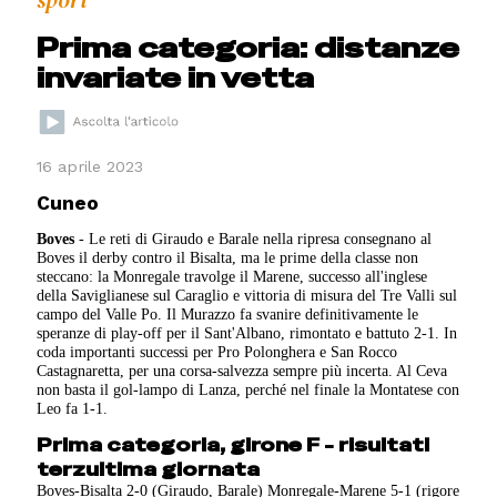
sport
Prima categoria: distanze
invariate in vetta
16 aprile 2023
Cuneo
Boves
- Le reti di Giraudo e Barale nella ripresa consegnano al
Boves il derby contro il Bisalta, ma le prime della classe non
steccano: la Monregale travolge il Marene, successo all'inglese
della Saviglianese sul Caraglio e vittoria di misura del Tre Valli sul
campo del Valle Po. Il Murazzo fa svanire definitivamente le
speranze di play-off per il Sant'Albano, rimontato e battuto 2-1. In
coda importanti successi per Pro Polonghera e San Rocco
Castagnaretta, per una corsa-salvezza sempre più incerta. Al Ceva
non basta il gol-lampo di Lanza, perché nel finale la Montatese con
Leo fa 1-1.
Prima categoria, girone F - risultati
terzultima giornata
Boves-Bisalta 2-0 (Giraudo, Barale) Monregale-Marene 5-1 (rigore