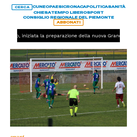
CUNEO
PAESI
CRONACA
POLITICA
SANITÀ
CERCA
CHIESA
TEMPO LIBERO
SPORT
CONSIGLIO REGIONALE DEL PIEMONTE
ABBONATI
llavolo, iniziata la preparazione della nuova Granda Volle