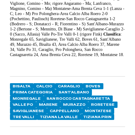
Viglione, Comino - Mo; rigore Angaramo - Ma; Lanfranco,
Magnino, Comino - Ma) Montatese-Ama Brenta Ceva 1-1 (Lanza -
C; Leo - M) Pro Polonghera-Area Calcio Alba Roero 2-0
(Pochettino, Paulissch) Roretese-San Rocco Castagnaretta 1-2
(Bodrero - S; Donatacci - R; Fiorentino - S) Sant'Albano-Murazzo
1-2 (Bertone - S; Mennitto, Di Biase - M) Saviglianese-Caraglio 2-
0 (Sacco, Allasia) Valle Po-Tre Valli 0-1 (rigore Fink)
Classifica
:
Monregale 65, Saviglianese, Tre Valli 62, Boves 61, Sant'Albano
49, Murazzo 45, Bisalta 43, Area Calcio Alba Roero 37, Marene
34, Valle Po 31, Caraglio, Pro Polonghera, San Rocco
Castagnaretta 24, Ama Brenta Ceva 22, Roretese 19, Montatese 18.
BISALTA
CALCIO
CARAGLIO
BOVES
PRIMA CATEGORIA
SANT'ALBANO
MONREGALE
SAN ROCCO CASTAGNARETTA
VALLE PO
MARENE
MURAZZO
RORETESE
SAVIGLIANESE
CAPPELLANO
MONTATESE
TRE VALLI
TIZIANA LA VALLE
TIZIANA PRIN