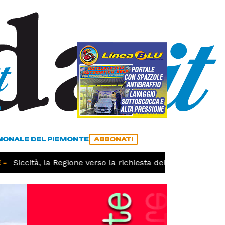
a
ACCEDI
ABBONATI
GIONALE DEL PIEMONTE
ABBONATI
Siccità, la Regione verso la richiesta dello stato di calami