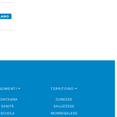
LANO
GOMENTI
TERRITORIO
ONTAGNA
CUNEESE
SANITÀ
SALUZZESE
SCUOLA
MONREGALESE