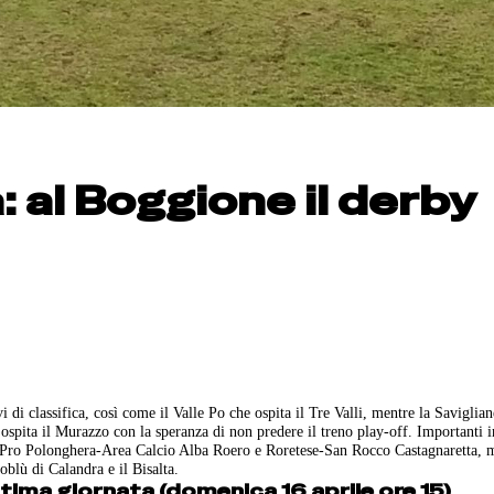
 al Boggione il derby
di classifica, così come il Valle Po che ospita il Tre Valli, mentre la Saviglian
ospita il Murazzo con la speranza di non predere il treno play-off. Importanti i
 Pro Polonghera-Area Calcio Alba Roero e Roretese-San Rocco Castagnaretta, m
oblù di Calandra e il Bisalta.
ltima giornata (domenica 16 aprile ore 15)