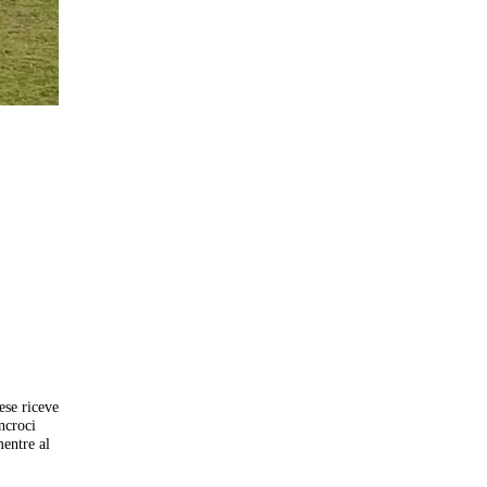
ese riceve
ncroci
entre al