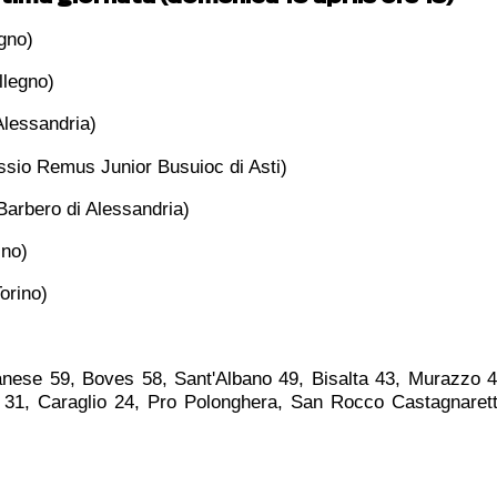
egno)
llegno)
Alessandria)
ssio Remus Junior Busuioc di Asti)
arbero di Alessandria)
ino)
orino)
lianese 59, Boves 58, Sant'Albano 49, Bisalta 43, Murazzo 
 31, Caraglio 24, Pro Polonghera, San Rocco Castagnaret
.