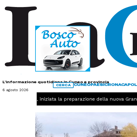
HOME
CONTATTI
L'informazione quotidiana in Cuneo e provincia
CUNEO
PAESI
CRONACA
POL
CERCA
6 agosto 2026
 -
Pallavolo, iniziata la preparazione della nuova Granda