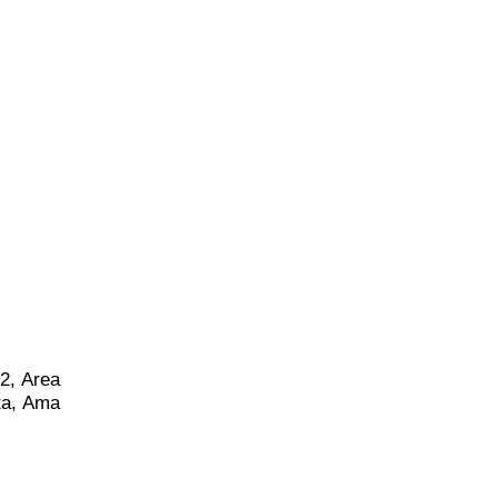
42, Area
ta, Ama