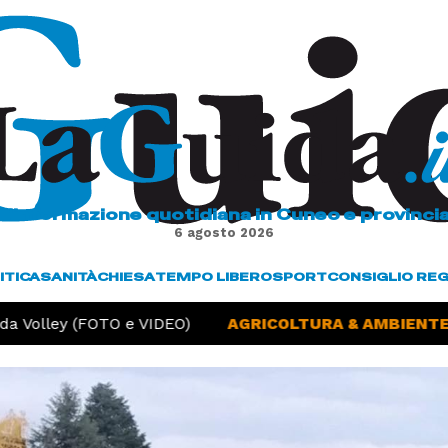
L'informazione quotidiana in Cuneo e provinci
6 agosto 2026
ITICA
SANITÀ
CHIESA
TEMPO LIBERO
SPORT
CONSIGLIO RE
 Volley (FOTO e VIDEO)
AGRICOLTURA & AMBIENTE -