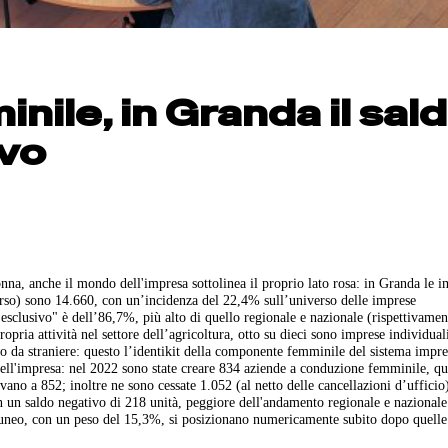
nile, in Granda il sal
ivo
nna, anche il mondo dell'impresa sottolinea il proprio lato rosa: in Granda le 
orso) sono 14.660, con un’incidenza del 22,4% sull’universo delle imprese
 esclusivo" è dell’86,7%, più alto di quello regionale e nazionale (rispettivamen
opria attività nel settore dell’agricoltura, otto su dieci sono imprese individual
 da straniere: questo l’identikit della componente femminile del sistema impre
ell'impresa: nel 2022 sono state creare 834 aziende a conduzione femminile, qu
ano a 852; inoltre ne sono cessate 1.052 (al netto delle cancellazioni d’uffici
on un saldo negativo di 218 unità, peggiore dell'andamento regionale e nazionale
 Cuneo, con un peso del 15,3%, si posizionano numericamente subito dopo quelle