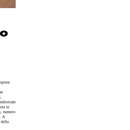
do
imprese
te
i,
nditoriale
ota in
o), numero
. A
 della