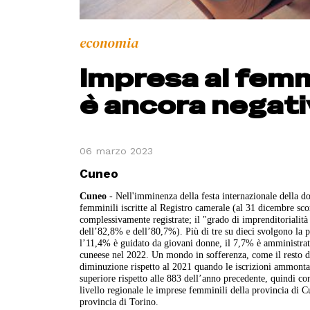
economia
Impresa al femmi
è ancora negat
06 marzo 2023
Cuneo
Cuneo
- Nell'imminenza della festa internazionale della do
femminili iscritte al Registro camerale (al 31 dicembre sc
complessivamente registrate; il "grado di imprenditorialità
dell’82,8% e dell’80,7%). Più di tre su dieci svolgono la pr
l’11,4% è guidato da giovani donne, il 7,7% è amministrato
cuneese nel 2022. Un mondo in sofferenza, come il resto d
diminuzione rispetto al 2021 quando le iscrizioni ammontav
superiore rispetto alle 883 dell’anno precedente, quindi c
livello regionale le imprese femminili della provincia di
provincia di Torino.