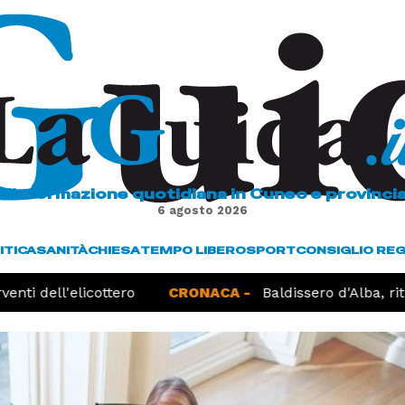
L'informazione quotidiana in Cuneo e provinci
6 agosto 2026
ITICA
SANITÀ
CHIESA
TEMPO LIBERO
SPORT
CONSIGLIO RE
nti dell'elicottero
CRONACA -
Baldissero d'Alba, ritr