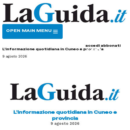
OPEN MAIN MENU
HOME
CONTATTI
accedi
abbonati
L'informazione quotidiana in Cuneo e provincia
9 agosto 2026
L'informazione quotidiana in Cuneo e
provincia
9 agosto 2026