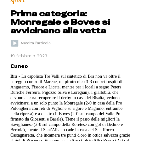
sport
Prima categoria:
Monregale e Boves si
avvicinano alla vetta
19 febbraio 2023
Cuneo
Bra
- La capolista Tre Valli sul sintetico di Bra non va oltre il
pareggio contro il Marene, un pirotecnico 3-3 con reti ospiti di
Angaramo, Fissore e Licata, mentre per i locali a segno Peters
Buriche Ferreira, Pigozzo Silva e Loregian). I gialloblù, che
devono ancora recuperare il derby in casa del Bisalta, vedono
avvicinarsi a un solo punto la Monregale (2-0 in casa della Pro
Polonghera con reti di Viglione su rigore e Magnino, entrambe
nella ripresa) e a quattro il Boves (2-0 sul campo del Valle Po
firmato da Giorsetti e Barale). Tiene il passo delle migliori la
Saviglianese (2-0 sul campo della Roretese con gol di Bedino e
Bertola), mente il Sant'Albano cade in casa del San Rocco
Castagnaretta, che incamera tre punti d'oro in ottica salvezza grazie
al gol di Piacenza. Vincono anche Area Calcio Alba Roero (2-0 sul