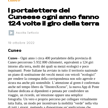
I portalettere del
Cuneese ogni anno fanno
124 volte il giro della terra
19 ottobre 2022
Cuneo
Cuneo
- Ogni anno i circa 400 portalettere della provincia di
Cuneo percorrono 5.932.000 chilometri, equivalenti a 124 giri
intorno alla terra
,
molti dei quali su mezzi ecologici e poco
inquinanti. Poste Italiane ha avviato in tutto il territorio nazionale
un piano di sostituzione dei vecchi mezzi con veicoli “ecologici”
per rendere la consegna della corrispondenza non solo agevole e
sicura ma anche più sostenibile. L’attenzione al green è confermata
anche nel tempo libero da “IlnostroXcorso”, la nuova App di Poste
Italiane dedicata ai dipendenti e pensata per condividere un
viaggio, un ricordo, un’emozione oppure una semplice
fotografia. Un vero e proprio percorso per collegare virtualmente
tutta Italia, un modo per incentivare la mobilità “verde” nella vita
di tutti i giorni, mettendo a disposizione un’applicazione che