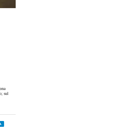
zona
o; sul
A