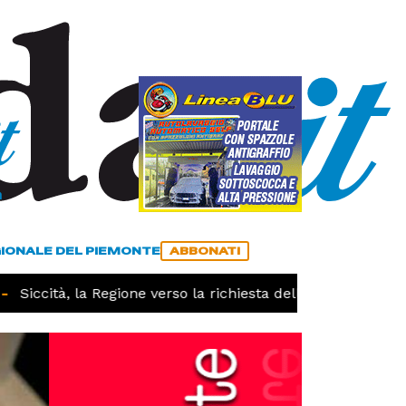
a
ACCEDI
ABBONATI
GIONALE DEL PIEMONTE
ABBONATI
Siccità, la Regione verso la richiesta dello stato di calami