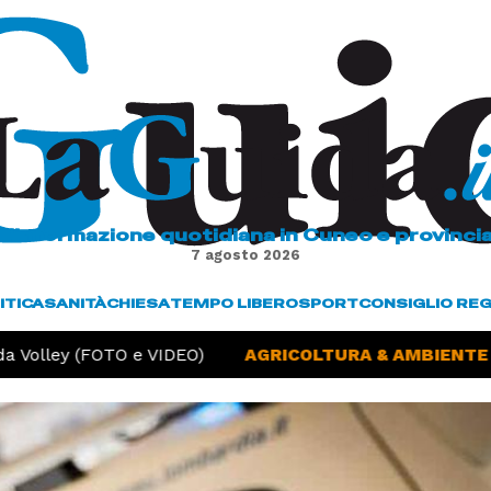
L'informazione quotidiana in Cuneo e provinci
7 agosto 2026
ITICA
SANITÀ
CHIESA
TEMPO LIBERO
SPORT
CONSIGLIO RE
 Volley (FOTO e VIDEO)
AGRICOLTURA & AMBIENTE -