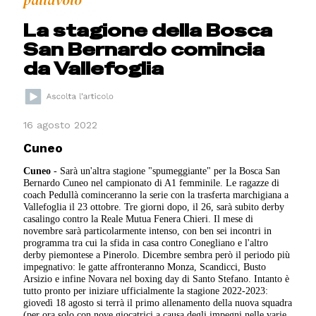
pallavolo
La stagione della Bosca
San Bernardo comincia
da Vallefoglia
16 agosto 2022
Cuneo
Cuneo
- Sarà un'altra stagione "spumeggiante" per la Bosca San
Bernardo Cuneo nel campionato di A1 femminile. Le ragazze di
coach Pedullà cominceranno la serie con la trasferta marchigiana a
Vallefoglia il 23 ottobre. Tre giorni dopo, il 26, sarà subito derby
casalingo contro la Reale Mutua Fenera Chieri. Il mese di
novembre sarà particolarmente intenso, con ben sei incontri in
programma tra cui la sfida in casa contro Conegliano e l'altro
derby piemontese a Pinerolo. Dicembre sembra però il periodo più
impegnativo: le gatte affronteranno Monza, Scandicci, Busto
Arsizio e infine Novara nel boxing day di Santo Stefano. Intanto è
tutto pronto per iniziare ufficialmente la stagione 2022-2023:
giovedì 18 agosto si terrà il primo allenamento della nuova squadra
(per ora solo con nove giocatrici a causa degli impegni nelle varie