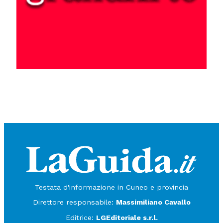
Testata d'informazione in Cuneo e provincia
Direttore responsabile:
Massimiliano Cavallo
Editrice:
LGEditoriale s.r.l.