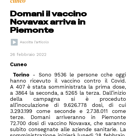
cuneo
Domani il vaccino
Novavax arriva in
Piemonte
26 febbraio 2022
Cuneo
Torino
- Sono 9536 le persone cche oggi
hanno ricevuto il vaccino contro il Covid.
A 407 è stata somministrata la prima dose,
a 3864 la seconda, a 5265 la terza. Dall’inizio
della campagna si è proceduto
all’inoculazione di 9.626.778 dosi, di cui
3.293.199 come seconde e 2.738.011 come
terze. Domani arriveranno in Piemonte
72.700 dosi di vaccino Novavax, che saranno
subito consegnate alle aziende sanitarie. La
somministrazione inizierà lunedì 28 febbraio,