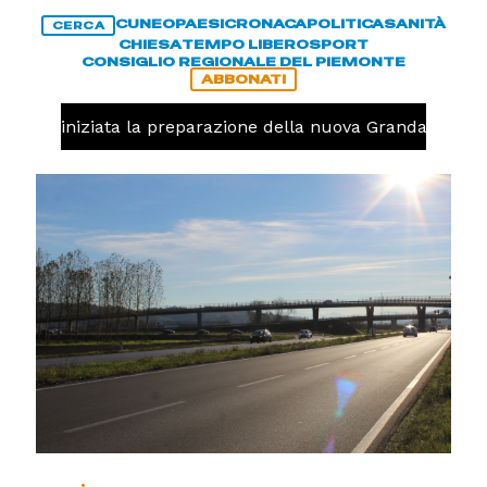
CUNEO
PAESI
CRONACA
POLITICA
SANITÀ
CERCA
CHIESA
TEMPO LIBERO
SPORT
CONSIGLIO REGIONALE DEL PIEMONTE
ABBONATI
avolo, iniziata la preparazione della nuova Granda Volley 