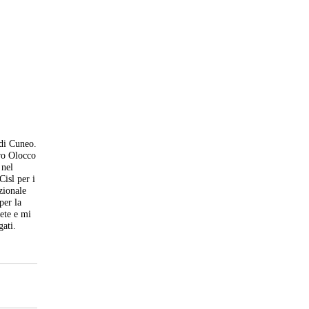
 di Cuneo.
uro Olocco
 nel
Cisl per i
zionale
per la
vete e mi
gati.