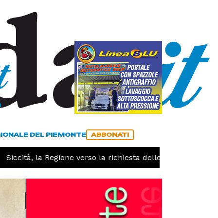
a
ACCEDI
ABBONATI
GIONALE DEL PIEMONTE
ABBONATI
iccità, la Regione verso la richiesta dello stato di calamit