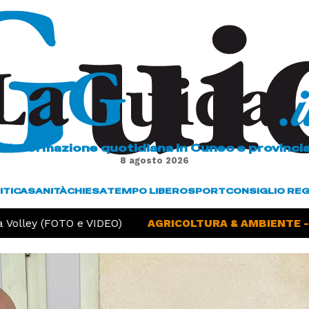
L'informazione quotidiana in Cuneo e provinci
8 agosto 2026
ITICA
SANITÀ
CHIESA
TEMPO LIBERO
SPORT
CONSIGLIO RE
Volley (FOTO e VIDEO)
AGRICOLTURA & AMBIENTE -
S