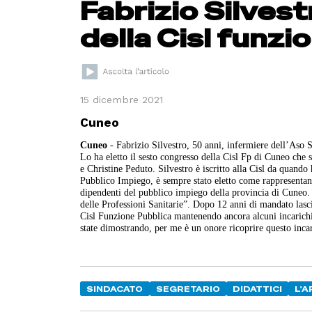
Fabrizio Silves
della Cisl funzi
15 dicembre 2021
Cuneo
Cuneo
- Fabrizio Silvestro, 50 anni, infermiere dell’Aso S
Lo ha eletto il sesto congresso della Cisl Fp di Cuneo che
e Christine Peduto. Silvestro è iscritto alla Cisl da quando
Pubblico Impiego, è sempre stato eletto come rappresentante
dipendenti del pubblico impiego della provincia di Cuneo.
delle Professioni Sanitarie”. Dopo 12 anni di mandato lasci
Cisl Funzione Pubblica mantenendo ancora alcuni incarichi i
state dimostrando, per me è un onore ricoprire questo incari
SINDACATO
SEGRETARIO
DIDATTICI
L'