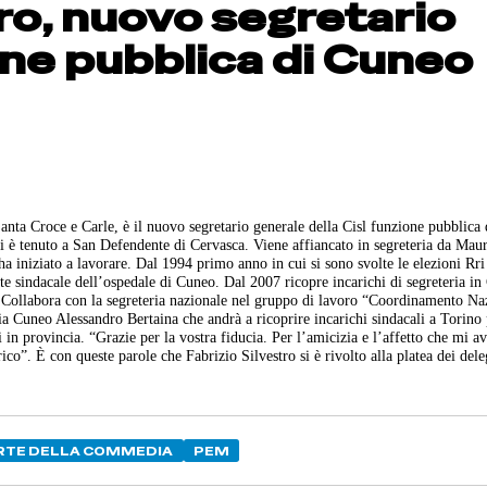
tro, nuovo segretario
one pubblica di Cuneo
anta Croce e Carle, è il nuovo segretario generale della Cisl funzione pubblica
 si è tenuto a San Defendente di Cervasca. Viene affiancato in segreteria da Ma
 ha iniziato a lavorare. Dal 1994 primo anno in cui si sono svolte le elezioni Rri
 sindacale dell’ospedale di Cuneo. Dal 2007 ricopre incarichi di segreteria in 
 Collabora con la segreteria nazionale nel gruppo di lavoro “Coordinamento Na
a Cuneo Alessandro Bertaina che andrà a ricoprire incarichi sindacali a Torino 
n provincia. “Grazie per la vostra fiducia. Per l’amicizia e l’affetto che mi a
co”. È con queste parole che Fabrizio Silvestro si è rivolto alla platea dei dele
ARTE DELLA COMMEDIA
PEM