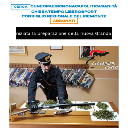
CUNEO
PAESI
CRONACA
POLITICA
SANITÀ
CERCA
CHIESA
TEMPO LIBERO
SPORT
CONSIGLIO REGIONALE DEL PIEMONTE
ABBONATI
avolo, iniziata la preparazione della nuova Granda Volley 