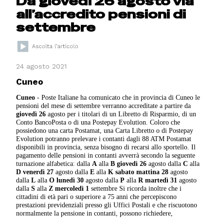
Da giovedì 26 agosto via
all’accredito pensioni di
settembre
24 agosto 2021
Cuneo
Cuneo
- Poste Italiane ha comunicato che in provincia di Cuneo le
pensioni del mese di settembre verranno accreditate a partire da
giovedì 26
agosto per i titolari di un Libretto di Risparmio, di un
Conto BancoPosta o di una Postepay Evolution. Coloro che
possiedono una carta Postamat, una Carta Libretto o di Postepay
Evolution potranno prelevare i contanti dagli 88 ATM Postamat
disponibili in provincia, senza bisogno di recarsi allo sportello. Il
pagamento delle pensioni in contanti avverrà secondo la seguente
turnazione alfabetica: dalla
A
alla
B
giovedì 26
agosto dalla
C
alla
D
venerdì 27
agosto dalla
E
alla
K
sabato mattina 28
agosto
dalla
L
alla
O
lunedì 30
agosto dalla
P
alla
R
martedì 31
agosto
dalla
S
alla
Z
mercoledì
1
settembre Si ricorda inoltre che i
cittadini di età pari o superiore a 75 anni che percepiscono
prestazioni previdenziali presso gli Uffici Postali e che riscuotono
normalmente la pensione in contanti, possono richiedere,