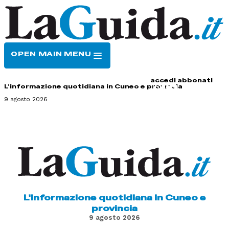
OPEN MAIN MENU
HOME
CONTATTI
accedi
abbonati
L'informazione quotidiana in Cuneo e provincia
9 agosto 2026
L'informazione quotidiana in Cuneo e
provincia
9 agosto 2026