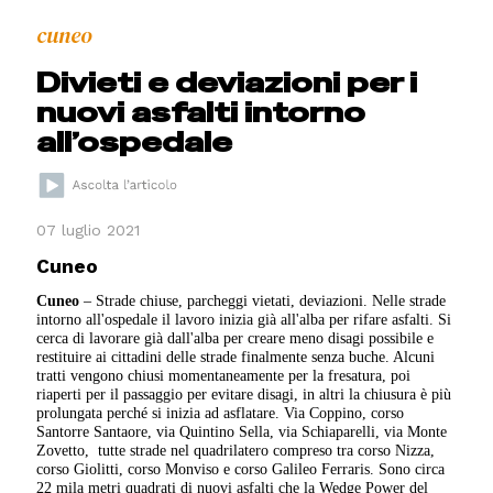
cuneo
Divieti e deviazioni per i
nuovi asfalti intorno
all’ospedale
07 luglio 2021
Cuneo
Cuneo
– Strade chiuse, parcheggi vietati, deviazioni. Nelle strade
intorno all'ospedale il lavoro inizia già all'alba per rifare asfalti. Si
cerca di lavorare già dall'alba per creare meno disagi possibile e
restituire ai cittadini delle strade finalmente senza buche. Alcuni
tratti vengono chiusi momentaneamente per la fresatura, poi
riaperti per il passaggio per evitare disagi, in altri la chiusura è più
prolungata perché si inizia ad asflatare. Via Coppino, corso
Santorre Santaore, via Quintino Sella, via Schiaparelli, via Monte
Zovetto, tutte strade nel quadrilatero compreso tra corso Nizza,
corso Giolitti, corso Monviso e corso Galileo Ferraris. Sono circa
22 mila metri quadrati di nuovi asfalti che la Wedge Power del