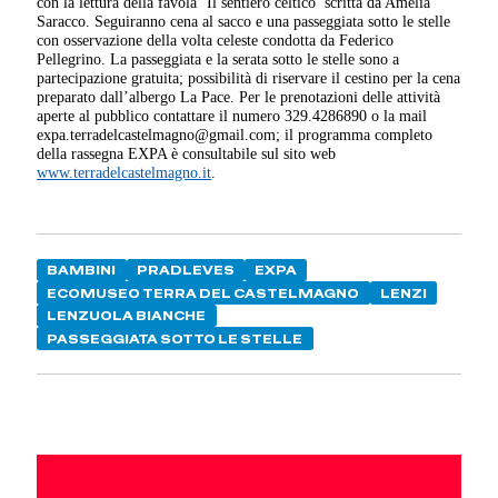
con la lettura della favola ‘Il sentiero celtico’ scritta da Amelia
Saracco. Seguiranno cena al sacco e una passeggiata sotto le stelle
con osservazione della volta celeste condotta da Federico
Pellegrino. La passeggiata e la serata sotto le stelle sono a
partecipazione gratuita; possibilità di riservare il cestino per la cena
preparato dall’albergo La Pace. Per le prenotazioni delle attività
aperte al pubblico contattare il numero 329.4286890 o la mail
expa.terradelcastelmagno@gmail.com; il programma completo
della rassegna EXPA è consultabile sul sito web
www.terradelcastelmagno.it
.
BAMBINI
PRADLEVES
EXPA
ECOMUSEO TERRA DEL CASTELMAGNO
LENZI
LENZUOLA BIANCHE
PASSEGGIATA SOTTO LE STELLE