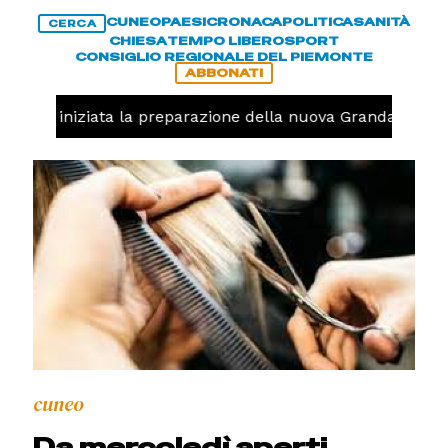
CUNEO
PAESI
CRONACA
POLITICA
SANITÀ
CERCA
CHIESA
TEMPO LIBERO
SPORT
CONSIGLIO REGIONALE DEL PIEMONTE
ABBONATI
lavolo, iniziata la preparazione della nuova Granda Volley
cuneo
Da mercoledì aperti