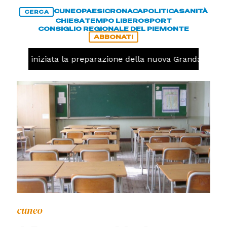
CUNEO
PAESI
CRONACA
POLITICA
SANITÀ
CERCA
CHIESA
TEMPO LIBERO
SPORT
CONSIGLIO REGIONALE DEL PIEMONTE
ABBONATI
lavolo, iniziata la preparazione della nuova Granda Volley
cuneo