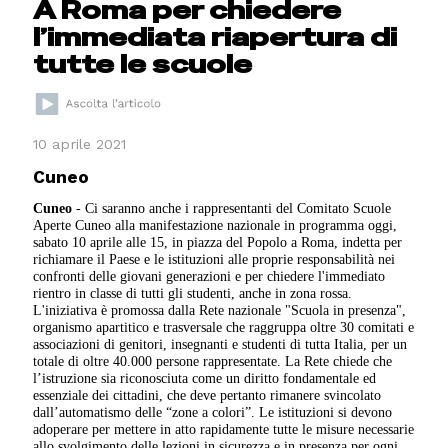
A Roma per chiedere
l’immediata riapertura di
tutte le scuole
10 aprile 2021
Cuneo
Cuneo
- Ci saranno anche i rappresentanti del Comitato Scuole
Aperte Cuneo alla manifestazione nazionale in programma oggi,
sabato 10 aprile alle 15, in piazza del Popolo a Roma, indetta per
richiamare il Paese e le istituzioni alle proprie responsabilità nei
confronti delle giovani generazioni e per chiedere l'immediato
rientro in classe di tutti gli studenti, anche in zona rossa.
L'iniziativa è promossa dalla Rete nazionale "Scuola in presenza",
organismo apartitico e trasversale che raggruppa oltre 30 comitati e
associazioni di genitori, insegnanti e studenti di tutta Italia, per un
totale di oltre 40.000 persone rappresentate. La Rete chiede che
l’istruzione sia riconosciuta come un diritto fondamentale ed
essenziale dei cittadini, che deve pertanto rimanere svincolato
dall’automatismo delle “zone a colori”. Le istituzioni si devono
adoperare per mettere in atto rapidamente tutte le misure necessarie
allo svolgimento delle lezioni in sicurezza e in presenza per ogni