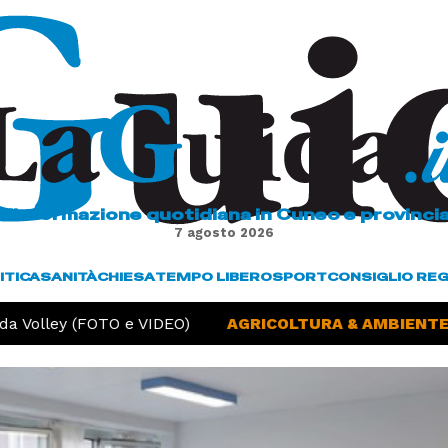
L'informazione quotidiana in Cuneo e provinci
7 agosto 2026
ITICA
SANITÀ
CHIESA
TEMPO LIBERO
SPORT
CONSIGLIO RE
 Volley (FOTO e VIDEO)
AGRICOLTURA & AMBIENTE -