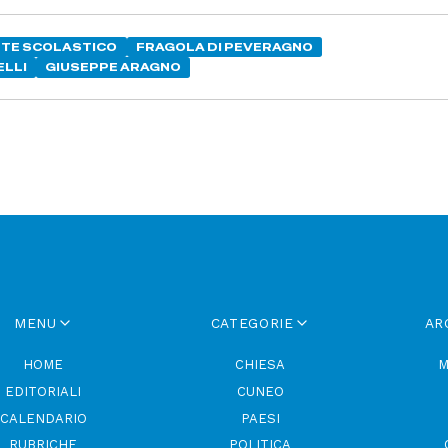
NTE SCOLASTICO
FRAGOLA DI PEVERAGNO
ELLI
GIUSEPPE ARAGNO
MENU
CATEGORIE
AR
HOME
CHIESA
M
EDITORIALI
CUNEO
CALENDARIO
PAESI
RUBRICHE
POLITICA