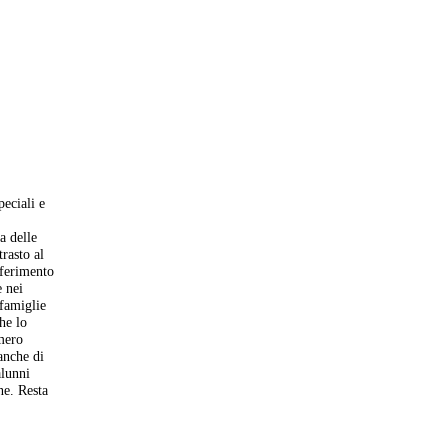
peciali e
a delle
trasto al
iferimento
e nei
 famiglie
he lo
umero
anche di
alunni
ne. Resta