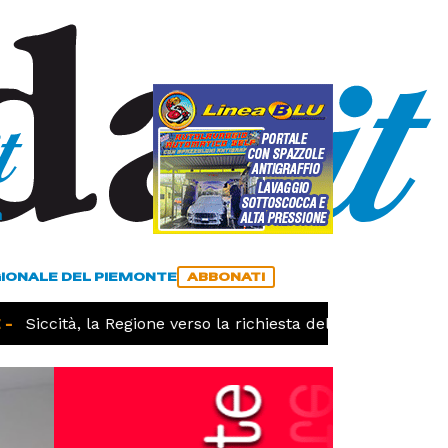
a
ACCEDI
ABBONATI
GIONALE DEL PIEMONTE
ABBONATI
Siccità, la Regione verso la richiesta dello stato di calami