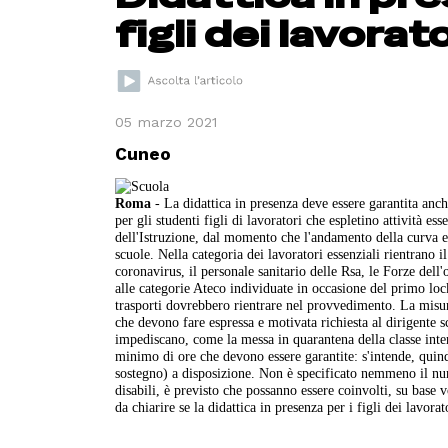
figli dei lavorat
05 marzo 2021
Cuneo
Roma
- La didattica in presenza deve essere garantita anch
per gli studenti figli di lavoratori che espletino attività e
dell'Istruzione, dal momento che l'andamento della curva 
scuole. Nella categoria dei lavoratori essenziali rientrano i
coronavirus, il personale sanitario delle Rsa, le Forze dell
alle categorie Ateco individuate in occasione del primo lo
trasporti dovrebbero rientrare nel provvedimento. La misur
che devono fare espressa e motivata richiesta al dirigente s
impediscano, come la messa in quarantena della classe inte
minimo di ore che devono essere garantite: s'intende, quind
sostegno) a disposizione. Non è specificato nemmeno il num
disabili, è previsto che possanno essere coinvolti, su base 
da chiarire se la didattica in presenza per i figli dei lavor