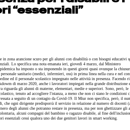
ori “essenziali”
e in zona arancione scuro per gli alunni con disabilità o con bisogni educativi s
ssenziali. Lo specifica una nota emanata ieri, giovedì 4 marzo, dal Ministero
epidemica ha imposto o sta imponendo in questi giorni quasi ovunque la chiusur
l personale sanitario (medici, infermieri, oss) in prima linea nella cura e nel con
'ordine ed il personale scolastico impegnato nelle attività in presenza. Facendo r
ckdowm di marzo 2020, anche i lavoratori impiegati nella grande distribuzione 
a riguarda gli alunni di materne, elementari, medie e superiori. Sono, però, le
colastico, tenuto ad accogliere l'istanza, a meno che non ci siano le condizioni c
ressata a seguito di un contagio da Covid-19. Il Miur non specifica, però, il n
i, che ogni dirigente predisporrà il servizio in relazione al numero di docenti (
ero degli alunni che potranno restare in presenza, ma per non ghettizzare gli 
volontaria, alcuni compagni del bambino o ragazzo disabile, al fine dell'inclusio
atori essenziali cessi qualora uno dei due genitori lavori in smart working.