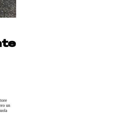
ate
ttore
ero un
cuola