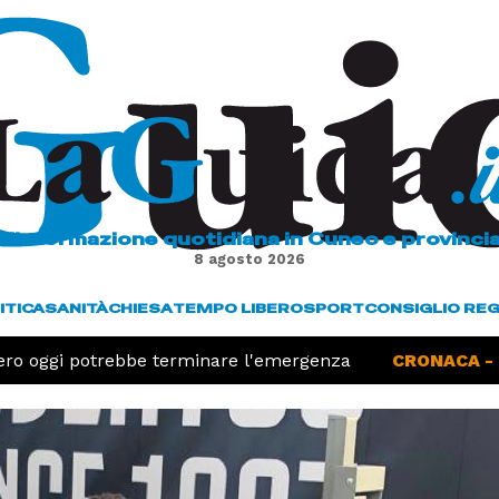
L'informazione quotidiana in Cuneo e provinci
8 agosto 2026
ITICA
SANITÀ
CHIESA
TEMPO LIBERO
SPORT
CONSIGLIO RE
tero oggi potrebbe terminare l'emergenza
CRONACA -
Cu