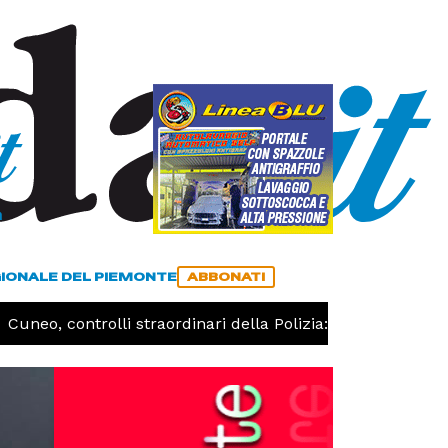
a
ACCEDI
ABBONATI
GIONALE DEL PIEMONTE
ABBONATI
neo, controlli straordinari della Polizia: 187 persone identi