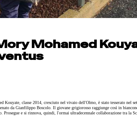
o Mory Mohamed Kouy
uventus
Kouyate, classe 2014, cresciuto nel vivaio dell'Olmo, è stato tesserato nel se
lenato da Gianfilippo Boscolo. Il giovane grigiorosso raggiunge così in biancon
o. Prosegue e si rinnova, quindi, l'ormai ultradecennale collaborazione tra la S