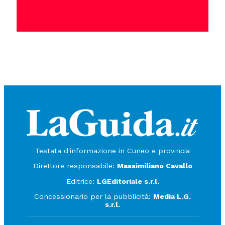
Testata d'informazione in Cuneo e provincia
Direttore responsabile:
Massimiliano Cavallo
Editrice:
LGEditoriale s.r.l.
Concessionario per la pubblicità:
Media L.G.
s.r.l.