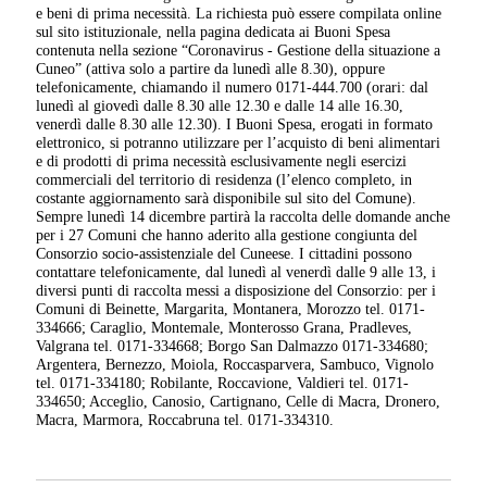
e beni di prima necessità. La richiesta può essere compilata online
sul sito istituzionale, nella pagina dedicata ai Buoni Spesa
contenuta nella sezione “Coronavirus - Gestione della situazione a
Cuneo” (attiva solo a partire da lunedì alle 8.30), oppure
telefonicamente, chiamando il numero 0171-444.700 (orari: dal
lunedì al giovedì dalle 8.30 alle 12.30 e dalle 14 alle 16.30,
venerdì dalle 8.30 alle 12.30). I Buoni Spesa, erogati in formato
elettronico, si potranno utilizzare per l’acquisto di beni alimentari
e di prodotti di prima necessità esclusivamente negli esercizi
commerciali del territorio di residenza (l’elenco completo, in
costante aggiornamento sarà disponibile sul sito del Comune).
Sempre lunedì 14 dicembre partirà la raccolta delle domande anche
per i 27 Comuni che hanno aderito alla gestione congiunta del
Consorzio socio-assistenziale del Cuneese. I cittadini possono
contattare telefonicamente, dal lunedì al venerdì dalle 9 alle 13, i
diversi punti di raccolta messi a disposizione del Consorzio: per i
Comuni di Beinette, Margarita, Montanera, Morozzo tel. 0171-
334666; Caraglio, Montemale, Monterosso Grana, Pradleves,
Valgrana tel. 0171-334668; Borgo San Dalmazzo 0171-334680;
Argentera, Bernezzo, Moiola, Roccasparvera, Sambuco, Vignolo
tel. 0171-334180; Robilante, Roccavione, Valdieri tel. 0171-
334650; Acceglio, Canosio, Cartignano, Celle di Macra, Dronero,
Macra, Marmora, Roccabruna tel. 0171-334310.