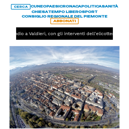
CUNEO
PAESI
CRONACA
POLITICA
SANITÀ
CERCA
CHIESA
TEMPO LIBERO
SPORT
CONSIGLIO REGIONALE DEL PIEMONTE
ABBONATI
Incendio a Valdieri, con gli interventi dell'elicottero og