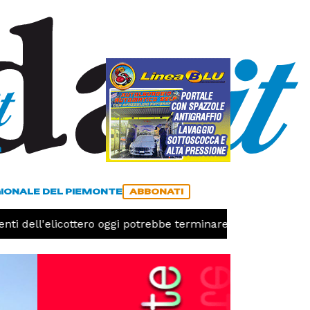
a
ACCEDI
ABBONATI
GIONALE DEL PIEMONTE
ABBONATI
nti dell'elicottero oggi potrebbe terminare l'emergenza