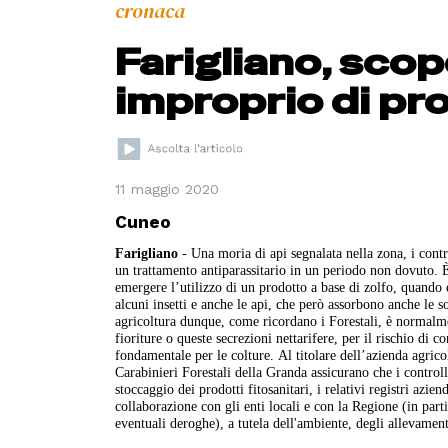
cronaca
Farigliano, scop
improprio di pro
11 maggio 2020
Cuneo
Farigliano
- Una moria di api segnalata nella zona, i contro
un trattamento antiparassitario in un periodo non dovuto. È 
emergere l’utilizzo di un prodotto a base di zolfo, quando e
alcuni insetti e anche le api, che però assorbono anche le s
agricoltura dunque, come ricordano i Forestali, è normalmen
fioriture o queste secrezioni nettarifere, per il rischio di 
fondamentale per le colture. Al titolare dell’azienda agrico
Carabinieri Forestali della Granda assicurano che i controll
stoccaggio dei prodotti fitosanitari, i relativi registri aziend
collaborazione con gli enti locali e con la Regione (in partic
eventuali deroghe), a tutela dell'ambiente, degli allevamenti