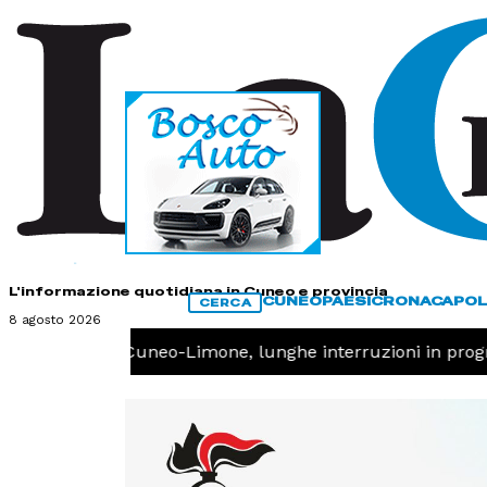
HOME
CONTATTI
L'informazione quotidiana in Cuneo e provincia
CUNEO
PAESI
CRONACA
POL
CERCA
8 agosto 2026
I -
Ferrovia Cuneo-Limone, lunghe interruzioni in prog