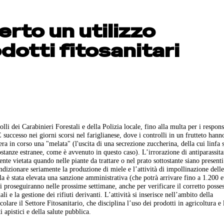
erto un utilizzo
dotti fitosanitari
lli dei Carabinieri Forestali e della Polizia locale, fino alla multa per i respons
successo nei giorni scorsi nel fariglianese, dove i controlli in un frutteto hann
ra in corso una "melata" (l'uscita di una secrezione zuccherina, della cui linfa 
ostanze estranee, come è avvenuto in questo caso). L’irrorazione di antiparassita
te vietata quando nelle piante da trattare o nel prato sottostante siano presenti
condizionare seriamente la produzione di miele e l’attività di impollinazione delle
la è stata elevata una sanzione amministrativa (che potrà arrivare fino a 1.200 e
i proseguiranno nelle prossime settimane, anche per verificare il corretto posses
ali e la gestione dei rifiuti derivanti. L’attività si inserisce nell’ambito della
olare il Settore Fitosanitario, che disciplina l’uso dei prodotti in agricoltura e 
 apistici e della salute pubblica.