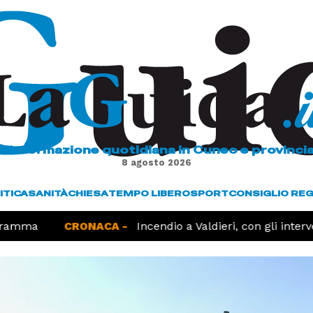
L'informazione quotidiana in Cuneo e provinci
8 agosto 2026
ITICA
SANITÀ
CHIESA
TEMPO LIBERO
SPORT
CONSIGLIO RE
ramma
CRONACA -
Incendio a Valdieri, con gli interve