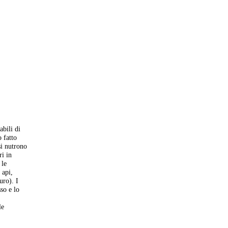
abili di
o fatto
si nutrono
ri in
 le
 api,
uro). I
so e lo
le