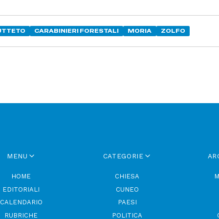
UTTETO
CARABINIERI FORESTALI
MORIA
ZOLFO
MENU
CATEGORIE
AR
HOME
CHIESA
M
EDITORIALI
CUNEO
CALENDARIO
PAESI
RUBRICHE
POLITICA