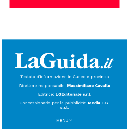
Testata d'informazione in Cuneo e provincia
Direttore responsabile:
Massimiliano Cavallo
Editrice:
LGEditoriale s.r.l.
Concessionario per la pubblicità:
Media L.G.
s.r.l.
MENU