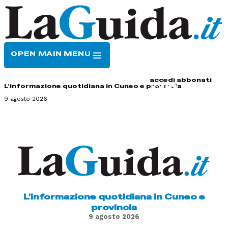
OPEN MAIN MENU
HOME
CONTATTI
accedi
abbonati
L'informazione quotidiana in Cuneo e provincia
9 agosto 2026
L'informazione quotidiana in Cuneo e
provincia
9 agosto 2026