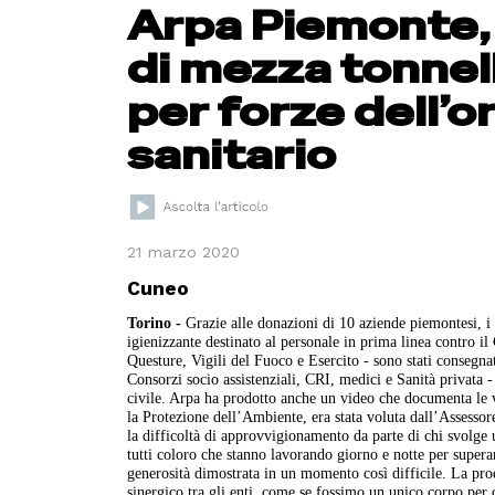
Arpa Piemonte, 
di mezza tonnell
per forze dell’o
sanitario
21 marzo 2020
Cuneo
Torino -
Grazie alle donazioni di 10 aziende piemontesi, i 
igienizzante destinato al personale in prima linea contro i
Questure, Vigili del Fuoco e Esercito - sono stati consegna
Consorzi socio assistenziali, CRI, medici e Sanità privata -
civile. Arpa ha prodotto anche un video che documenta le v
la Protezione dell’Ambiente, era stata voluta dall’Assessor
la difficoltà di approvvigionamento da parte di chi svolge
tutti coloro che stanno lavorando giorno e notte per super
generosità dimostrata in un momento così difficile. La pr
sinergico tra gli enti, come se fossimo un unico corpo per