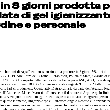
in 8 giorni prodotta p
ata di gel igienizzant
rdine e personale
4 laboratori di Arpa Piemonte sono riusciti a produrre in 8 giorni 568 litri di l
l COVID-19. Alle Forze dell’Ordine - Carabinieri, Polizia di Stato, Guardia di 
ti 278 litri. Al comparto della Sanità - di cui fanno parte ASL, ASO, Case di ri
 ne sono stati inviati 180. Ai Comuni sono stati assegnati 90 litri e 20 alla Prot
arie fasi di produzione. Questa attività straordinaria da parte dell’Agenzia Reg
e all’Ambiente, Matteo Marnati - d’intesa con il direttore di Arpa, Angelo Robo
 un servizio pubblico ed è maggiormente esposto ai contatti. “Ringrazio person
are questo momento, ringrazio Arpa e il direttore Angelo Robotto e le aziende pe
oduzione proseguirà anche nei prossimi giorni. In questo momento è necessario 
 combattere con determinazione ed efficacia il propagarsi del virus”. Per inform