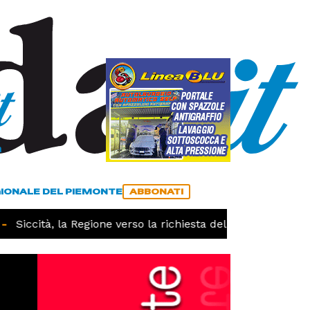
a
ACCEDI
ABBONATI
GIONALE DEL PIEMONTE
ABBONATI
iccità, la Regione verso la richiesta dello stato di calamit