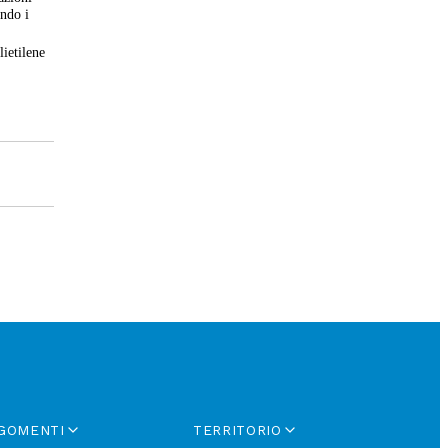
ando i
lietilene
GOMENTI
TERRITORIO