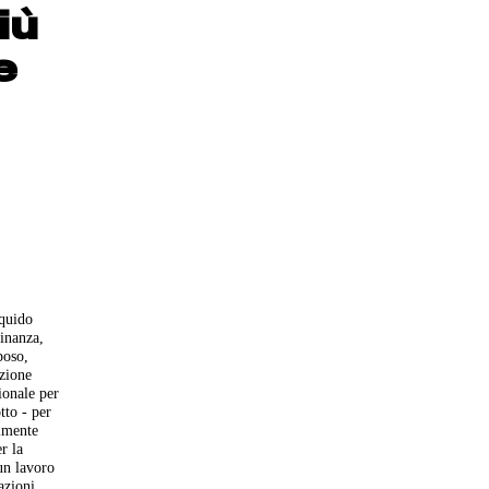
iù
e
iquido
Finanza,
poso,
ezione
ionale per
tto - per
almente
r la
un lavoro
azioni