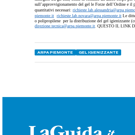
sull’approvvigionamento del gel le Forze dell’Ordine e il p
quantitativi necessari:
richieste.lab.alessandria@
arpa.piemo
piemonte.it
richieste.lab.novara@arpa.
piemonte.it
Le ditte
o polipropilene per la distribuzione del gel igienizzante (c
direzione.tecnica@arpa.
piemonte.it
. QUESTO IL LINK 
ARPA PIEMONTE
GEL IGIENIZZANTE