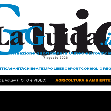
L'informazione quotidiana in Cuneo e provinci
7 agosto 2026
ITICA
SANITÀ
CHIESA
TEMPO LIBERO
SPORT
CONSIGLIO RE
Volley (FOTO e VIDEO)
AGRICOLTURA & AMBIENTE -
S