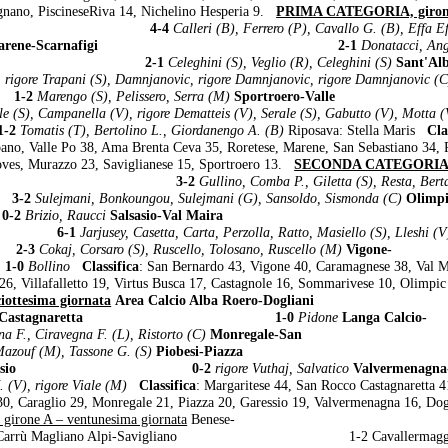
nano, PiscineseRiva 14, Nichelino Hesperia 9.
PRIMA CATEGORIA, girone
vigliano 4-4
Calleri (B), Ferrero (P), Cavallo G. (B), Effa Ef
Marene-Scarnafigi 2-1
Donatacci, An
Roretese 2-1
Celeghini (S), Veglio (R), Celeghini (S)
Sant'Al
 rigore Trapani (S), Damnjanovic, rigore Damnjanovic, rigore Damnjanovic (C
1-2
Marengo (S), Pelissero, Serra (M)
Sportroero-Valle
le (S), Campanella (V), rigore Dematteis (V), Serale (S), Gabutto (V), Motta (
2
Tomatis (T), Bertolino L., Giordanengo A. (B)
Riposava: Stella Maris
Cla
lbano, Valle Po 38, Ama Brenta Ceva 35, Roretese, Marene, San Sebastiano 34, 
 Boves, Murazzo 23, Saviglianese 15, Sportroero 13.
SECONDA CATEGORIA, 
Villafalletto 3-2
Gullino, Comba P., Giletta (S), Resta, Bert
-2
Sulejmani, Bonkoungou, Sulejmani (G), Sansoldo, Sismonda (C)
Olimp
-2
Brizio, Raucci
Salsasio-Val Maira 0
sca 6-1
Jarjusey, Casetta, Carta, Perzolla, Ratto, Masiello (S), Lleshi (V
2-3
Cokaj, Corsaro (S), Ruscello, Tolosano, Ruscello (M)
Vigone-
0
Bollino
Classifica
: San Bernardo 43, Vigone 40, Caramagnese 38, Val M
6, Villafalletto 19, Virtus Busca 17, Castagnole 16, Sommarivese 10, Olimpic
ttesima giornata
Area Calcio Alba Roero-Dog
 Rocco Castagnaretta 1-0
Pidone
Langa Calcio-
na F., Ciravegna F. (L), Ristorto (C)
Monregale-San
azouf (M), Tassone G. (S)
Piobesi-Pia
iella-Garessio 0-2
rigore Vuthaj, Salvatico
Valvermenagna
. (V), rigore Viale (M)
Classifica
: Margaritese 44, San Rocco Castagnaretta 4
0, Caraglio 29, Monregale 21, Piazza 20, Garessio 19, Valvermenagna 16, Dog
rone A – ventunesima giornata
Benese-
Alpi-Savigliano 1-2 Cavallermaggio