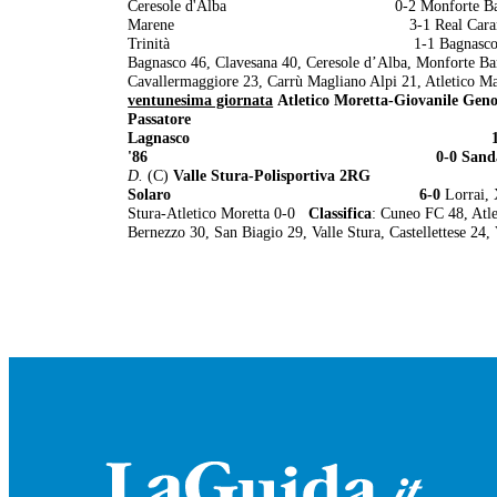
Ceresole d'Alba 0-2 Monforte Bar
Marene 3-1 Real Caramag
Trinità 1-1 Bagnasco-Cl
Bagnasco 46, Clavesana 40, Ceresole d’Alba, Monforte Ba
Cavallermaggiore 23, Carrù Magliano Alpi 21, Atletico M
ventunesima giornata
Atletico Moretta-
Passatore 3
Lagnasco 1-
'86 0-0
Sa
D.
(C)
Valle Stura-Polisporti
Solaro 6-0
Lorrai, 
Stura-Atletico Moretta 0-0
Classifica
: Cuneo FC 48, Atle
Bernezzo 30, San Biagio 29, Valle Stura, Castellettese 24