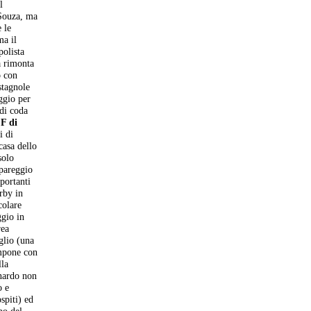
l
 Souza, ma
 le
ma il
polista
a rimonta
o con
stagnole
eggio per
 di coda
 F di
i di
casa dello
solo
 pareggio
portanti
erby in
colare
ggio in
rea
glio (una
impone con
lla
nardo non
o e
spiti) ed
po del