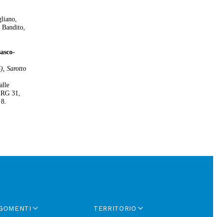
no,
 Bandito,
asco-
), Sarotto
alle
 2RG 31,
 8.
GOMENTI
TERRITORIO