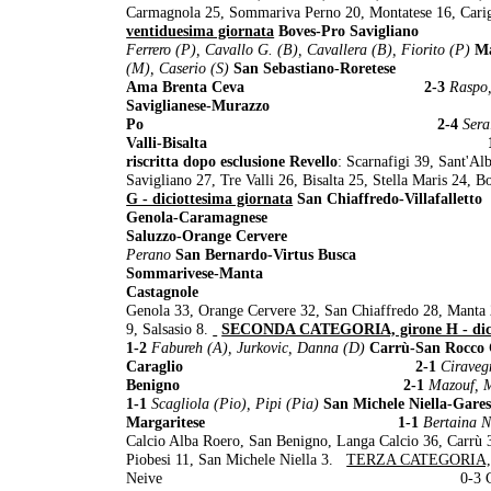
Carmagnola 25, Sommariva Perno 20, Montatese 16, Carig
ventiduesima giornata
Boves-Pro Sa
Ferrero (P), Cavallo G. (B), Cavallera (B), Fiorito (P)
(M), Caserio (S)
San Sebastiano-
Ama Brenta Ceva 2-3
Raspo,
Saviglianese-Murazzo 
Po 2-4
Sera
Valli-Bisalta 1-
riscritta dopo esclusione Revello
: Scarnafigi 39, Sant'A
Savigliano 27, Tre Valli 26, Bisalta 25, Stella Maris 24,
G - diciottesima giornata
San Chiaffredo-
Genola-Caramagnese 3
Saluzzo-Orange Cervere 0
Perano
San Bernardo-Virtus Bu
Sommarivese-Manta 
Castagnole 1-
Genola 33, Orange Cervere 32, San Chiaffredo 28, Manta 2
9, Salsasio 8.
SECONDA CATEGORIA, girone H - dicio
1-2
Fabureh (A), Jurkovic, Danna (D)
Carrù-San
Caraglio 2-1
Ciraveg
Benigno 2-1
Mazouf, M
1-1
Scagliola (Pio), Pipi (Pia)
San Michele N
Margaritese 1-1
Bertaina N
Calcio Alba Roero, San Benigno, Langa Calcio 36, Carrù 3
Piobesi 11, San Michele Niella 3.
TERZA CATEGORIA, gi
Neive 0-3 Carrù Magliano 