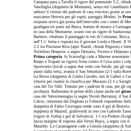
Campana para a Tavella il rigore del potenziale 3-2, chiude 
Vanchiglia (doppietta di Montante), senza reti Castellazz
subisce il ritorno dei padroni di casa vincitori grazie ai c
marcature Herrera per gli ospiti, pareggia Modini. In
Prom
sorpasso arriva già prima dell'intervallo con i centri di M
guadagna tre punti sul Busca, battuto di misura a Carmagno
in casa della Montatese, avanti con un rigore di Santarossa)
Barbero, ribaltano il punteggio le reti di Colaianni, Rocca
sull'1-1: botta e risposta tra il giovane Lerda e Deasti. Il
2-2 tra Piscinese Riva (apre Niardi, chiude Pegorin) e Infer
Nichelino Hesperia: a segno Demaria, Ferrero e Delpiano per
Prima categoria
: lo Scarnafigi cade a Marene nonostante 
Raspo e Trapani su rigore) frena contro il Ceva sotto i colp
Sportroero (locali a segno due volte con Serale, per gli os
punto dalla vetta, avanza il San Sebastiano (2-1 sulla Roret
tra Boves (doppietta di Giulio Cavallo, reti di Calleri e Ca
vittorie per risalire la classifica per Murazzo (2-1 a Savigl
casa del Tre Valli: Tomatis per i padroni di casa, per gli 
acrobazia. Rallentano le prime della classe anche nel
giron
casa del Valvermenagna (a segno Nicolò Bertaina), il San 
Calcio, rimontata dal Dogliani (a Fabureh rispondono Jurko
doppietta di Fabio Ciravegna rende vano il gol di Ristorto
doppietta di Mazouf, gialloverdi in rete con Gabriele Tasso
(rigore di Vuthaj e gol di Salvatico), 1-1 tra Piobesi (Scag
lascia margine di risposta alla Virtus Busca, a segno con il s
Masiello. La Caramagnese cade a Genola (doppietta di Sule
è scavalcata al secondo posto dal Vigone, vittorioso di mi