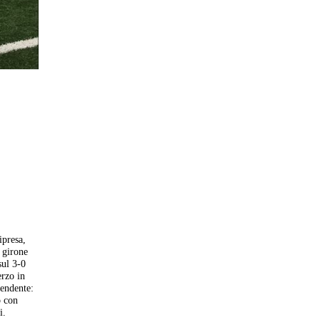
ipresa,
 girone
sul 3-0
erzo in
rendente:
o con
i.