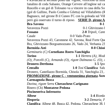
fanalino di coda Salsasio, Orange Cervere all'inglese sul 
Ruscello e un gol di Tolosano va a vincere in casa della S
(gol di Gullino, Paolo Comba e Giletta) sul Villafalletto (
Bagnasco, nel girone B il Cuneo FC con la goleada sul Vil
però già osservato il turno di riposo.
SERIE D, girone A 
Bra-Savona 0-1
Seravezza Pozzi 0-1 Ghivizzano
Fossano 2-0
Tripoli, Cant
Casale 0-0 Vado
Seravezza Pozzi 43, Caronnese 42, Savona, Real Forte Que
Bra, Ghivizzano Borgoamozzano 26, Vado 24, Verbania 2
Bormida-Asti 0-0
Ch
Germinario (C)
Corneliano Roero-Vanch
Torino 1-1
Herrera (A), Mod
(O), Porcelli (C), Armando (O), rigore Dalmasso G. (O), 
Dronero-Derthona 1-5
Spo
Centallo 1-0
Tosi
Classifica
: Sal
Dronero, Castellazzo Bormida, Chisola 31, Vanchiglia 23,
PROMOZIONE, girone C - ventunesima giornata
Az
Carmagnola-Busca
Duvina, rigore Serra
Cheraschese-Ca
Rinero (Ch)
Montatese-Pe
Piscineseriva-Infernotto 
Albese 1-4
Riorda
Hesperia 3-2
Demaria, F
Classifica
: Albese 48, Busca 42, Pedona, Cheraschese 38, P