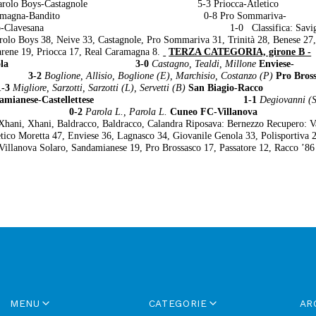
olo Boys-Castagnole 5-3 Priocca-Atletico
na-Bandito 0-8 Pro Sommariva-
avesana 1-0 Classifica: Saviglia
rolo Boys 38, Neive 33, Castagnole, Pro Sommariva 31, Trinità 28, Benese 27,
arene 19, Priocca 17, Real Caramagna 8.
TERZA CATEGORIA, girone B -
Giovanile Genola 3-0
Castagno, Tealdi, Millone
Enviese-
-2
Boglione, Allisio, Boglione (E), Marchisio, Costanzo (P)
Pro Bross
3
Migliore, Sarzotti, Sarzotti (L), Servetti (B)
San Biagio-Racco
ndamianese-Castellettese 1-1
Degiovanni (S
va 2RG 0-2
Parola L., Parola L.
Cuneo FC-Villanova
Xhani, Xhani, Baldracco, Baldracco, Calandra Riposava: Bernezzo Recupero: V
tico Moretta 47, Enviese 36, Lagnasco 34, Giovanile Genola 33, Polisportiva
, Villanova Solaro, Sandamianese 19, Pro Brossasco 17, Passatore 12, Racco ’86
MENU
CATEGORIE
AR