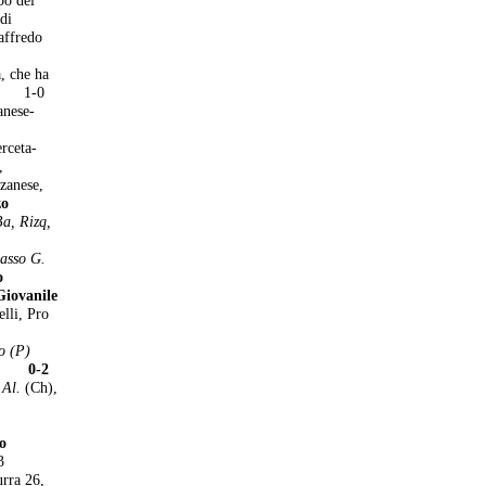
di
affredo
, che ha
 1-0
se-
eta-
,
zanese,
zo
Ba, Rizq,
asso G.
o
Giovanile
lli, Pro
o (P)
0-2
 Al.
(Ch),
no
-3
urra 26,