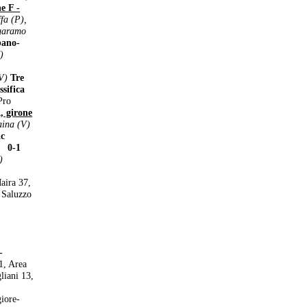
 F -
fa (P),
garamo
bano-
)
V)
Tre
ssifica
Pro
girone
aina (V)
ic
-1
)
aira 37,
 Saluzzo
liani
zza
-
1, Area
liani 13,
re-