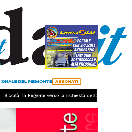
a
ACCEDI
ABBONATI
GIONALE DEL PIEMONTE
ABBONATI
iccità, la Regione verso la richiesta dello stato di calamit