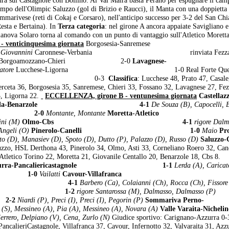
campo dell'Olimpic Saluzzo (gol di Brizio e Raucci), il Manta con una doppietta 
ommarivese (reti di Cokaj e Corsaro), nell'anticipo successo per 3-2 del San Chi
Resta e Bertaina). In
Terza categoria
: nel girone A ancora appaiate Savigliano e
lanova Solaro torna al comando con un punto di vantaggio sull'Atletico Moretta
- venticinquesima giornata
Borgosesia-Sanremese
Giovannini
Caronnese-Verbania rinviata Fezzane
 Borgoamozzano-Chieri 2-0
Lavagnese-
atore
Lucchese-Ligorna 1-0 Real Forte Querc
-Prato 0-3
Classifica
: Lucchese 48, Prato 47, Casale
rceta 36, Borgosesia 35, Sanremese, Chieri 33, Fossano 32, Lavagnese 27, Fez
3, Ligorna 22.
ECCELLENZA, girone B - ventunesima giornata
Castellaz
isola-Benarzole 4-1
De Souza (B), Capocelli, 
iglia 2-0
Montante, Montante
Moretta-Atletico
ini (M)
Olmo-Cbs 4-1
rigore Dalm
Angeli (O)
Pinerolo-Canelli 1-0
Maio
Pr
to (D), Manasiev (D), Spoto (D), Dutto (P), Palazzo (D), Russo (D)
Saluzzo-
uzzo, HSL Derthona 43, Pinerolo 34, Olmo, Asti 33, Corneliano Roero 32, Cane
 Atletico Torino 22, Moretta 21, Giovanile Centallo 20, Benarzole 18, Cbs 8.
zurra-Pancaliericastagnole 1-1
Lerda (A), Caricat
 1-0
Vailatti
Cavour-Villafranca 
rignano 4-1
Barbero (Ca), Colaianni (Ch), Rocca (Ch), Fissore
dona 1-2
rigore Santarossa (M), Dalmasso, Dalmasso (P)
2-2
Niardi (P), Preci (I), Preci (I), Pegorin (P)
Sommariva Perno-
 (S), Messineo (A), Pia (A), Messineo (A), Novara (A)
Valle Varaita-Nicheli
errero, Delpiano (V), Cena, Zurlo (N)
Giudice sportivo: Carignano-Azzurra 0
ancalieriCastagnole, Villafranca 37, Cavour, Infernotto 32, Valvaraita 31, Azz