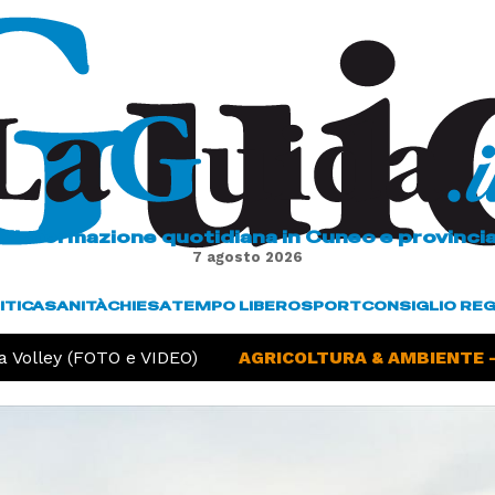
L'informazione quotidiana in Cuneo e provinci
7 agosto 2026
ITICA
SANITÀ
CHIESA
TEMPO LIBERO
SPORT
CONSIGLIO RE
Volley (FOTO e VIDEO)
AGRICOLTURA & AMBIENTE -
S