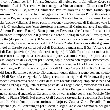
i conti Angeli per il 4-1 finale. Successo all'inglese per il Corneliano Roero su
o Bormida-Asti, la Benarzole va in vantaggio a Vinovo contro il Chisola con De
entri di Capocelli, Ba, Rizq e Germinario. Pari tra Moretta e Atletico Torino: apre
ozione
l'Albese incassa lo svantaggio in casa del Sommariva Perno (Riorda), 
essineo e Pia, nella ripresa ancora Messineo e Novara blindano il successo. La ca
la (decide Vailatti), al terzo posto il Pedona (una doppietta di Dalmasso vale l
 e la Cheraschese, anch'essa vittoriosa in rimonta (il Carignano apre il tabellin
, Alberto Fissore e Rinero). Buon punto per l'Azzurra, che ferma il Pancalierica
 Villafranca si impone per 2-0 (Duvina e rigore di Serra) in casa del Cavour, par
notto (doppietta di Preci). Il Valvaraita torna alla vittoria domando il fanalino
 i locali, torinesi in rete con il 2002 Cena e Zurlo. Frenata in vetta al
girone
il gol di Caserio per colpa dei gol di Donatacci e Angaramo, il Sant'Albano (ret
i di Damnjanovic (tripletta, due reti su rigore). Il Valle Po vince in rimonta in 
piti centri di Campanella, Dematteis su rigore, Gabutto e Motta) e si porta a un 
ese: doppietta di Celeghini per i locali, ospiti a segno con Veglio). Pirotecnico
vallera) e Pro Savigliano (doppietta di Ferrero, a segno Effa Effa e Fiorito), im
iano: a segno Pelissero e Serra, per i locali Marengo) e per il Bisalta (2-1 nel d
ospiti Luca Bertolino e Alberto Giordanengo, quest'ultimo a segno con una spetta
e H di Seconda categoria
. La Margaritese con un rigore di Viale trova il pare
Rocco Castagnaretta cade a Carrù di misura (decide Pidone), stop anche per l'A
vic e Danna) e raggiunta al terzo posto dalla Langa Calcio, vittoriosa sul Cara
 su assist di Dentico). Niente punti anche per il San Benigno (la Monregale si 
ne su azione d'angolo), al Garessio il derby valtanarino con il San Michele Nie
liola) e Piazza (Pipi). Nel
girone G di Seconda categoria
la capolista San Ber
olo Lleshi di fronte ai centri torinesi di Jarjusey, Casetta, Carta, Perzolla, Ratt
jmani e gol di Bonkoungou per i locali, a segno Sansoldo e Sismonda per gli o
sura sul Castagnole con Bollino. Al Val Maira basta Perano per espugnare il cam