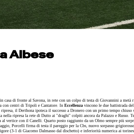
ga Albese
 in casa di fronte al Savona, in rete con un colpo di testa di Giovannini a metà r
a con centri di Tripoli e Cantatore. In
Eccellenza
vincono le due battistrada del
a ripresa, il Derthona ipoteca il successo a Dronero con un primo tempo chiuso 
a nella ripresa la rete di Dutto ai "draghi" colpiti ancora da Palazzo e Russo. T
ida al vertice con il Canelli. Quarto posto raggiunto da un Olmo sempre più sorp
gio, Porcelli firma di testa il pareggio per la Cbs, nuovo sorpasso grigioross
rigore (3-1 di Giacomo Dalmasso dal dischetto) e inferiorità numerica ai torines