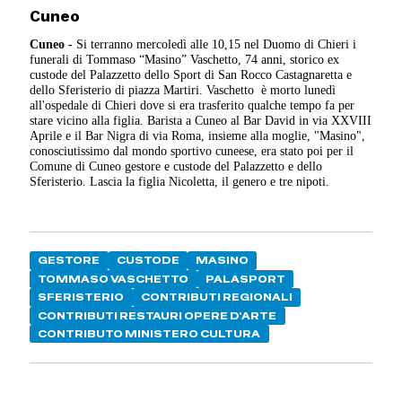
Cuneo
Cuneo -
Si terranno mercoledì alle 10,15 nel Duomo di Chieri i
funerali di Tommaso “Masino” Vaschetto, 74 anni, storico ex
custode del Palazzetto dello Sport di San Rocco Castagnaretta e
dello Sferisterio di piazza Martiri. Vaschetto è morto lunedì
all'ospedale di Chieri dove si era trasferito qualche tempo fa per
stare vicino alla figlia. Barista a Cuneo al Bar David in via XXVIII
Aprile e il Bar Nigra di via Roma, insieme alla moglie, "Masino",
conosciutissimo dal mondo sportivo cuneese, era stato poi per il
Comune di Cuneo gestore e custode del Palazzetto e dello
Sferisterio. Lascia la figlia Nicoletta, il genero e tre nipoti.
GESTORE
CUSTODE
MASINO
TOMMASO VASCHETTO
PALASPORT
SFERISTERIO
CONTRIBUTI REGIONALI
CONTRIBUTI RESTAURI OPERE D'ARTE
CONTRIBUTO MINISTERO CULTURA