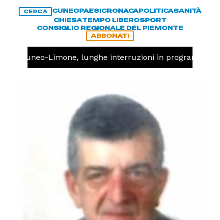
CUNEO
PAESI
CRONACA
POLITICA
SANITÀ
CERCA
CHIESA
TEMPO LIBERO
SPORT
CONSIGLIO REGIONALE DEL PIEMONTE
ABBONATI
ovia Cuneo-Limone, lunghe interruzioni in programma