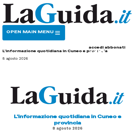
OPEN MAIN MENU
HOME
CONTATTI
accedi
abbonati
L'informazione quotidiana in Cuneo e provincia
8 agosto 2026
L'informazione quotidiana in Cuneo e
provincia
8 agosto 2026