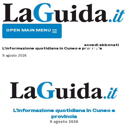
OPEN MAIN MENU
HOME
CONTATTI
accedi
abbonati
L'informazione quotidiana in Cuneo e provincia
9 agosto 2026
L'informazione quotidiana in Cuneo e
provincia
9 agosto 2026