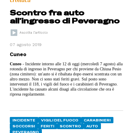
cronaca
Scontro fra auto
all’ingresso di Peveragno
07 agosto 2019
Cuneo
Cuneo
- Incidente intorno alle 12 di oggi (mercoledì 7 agosto) alla
rotonda di ingresso in Peveragno per chi proviene da Chiusa Pesio
(zona cimitero): un'auto si è ribaltata dopo essersi scontrata con un
altro mezzo. Non ci sono stati feriti gravi. Sul posto sono
intervenuti il 118, i vigili del fuoco e i carabinieri di Peveragno.
L'incidente ha causato alcuni disagi alla circolazione che ora è
ripresa regolarmente.
INCIDENTE
VIGILI DEL FUOCO
CARABINIERI
SOCCORSI
FERITI
SCONTRO
AUTO
PEVERAGNO