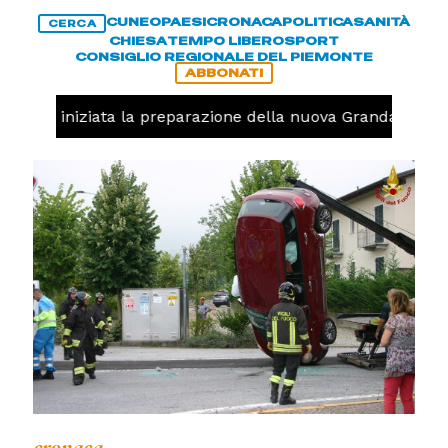
CUNEO
PAESI
CRONACA
POLITICA
SANITÀ
CERCA
CHIESA
TEMPO LIBERO
SPORT
CONSIGLIO REGIONALE DEL PIEMONTE
ABBONATI
lavolo, iniziata la preparazione della nuova Granda Volley