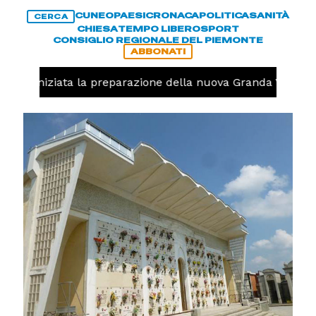
CUNEO
PAESI
CRONACA
POLITICA
SANITÀ
CERCA
CHIESA
TEMPO LIBERO
SPORT
CONSIGLIO REGIONALE DEL PIEMONTE
ABBONATI
volo, iniziata la preparazione della nuova Granda Volley 