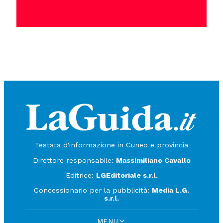
Testata d'informazione in Cuneo e provincia
Direttore responsabile:
Massimiliano Cavallo
Editrice:
LGEditoriale s.r.l.
Concessionario per la pubblicità:
Media L.G.
s.r.l.
MENU