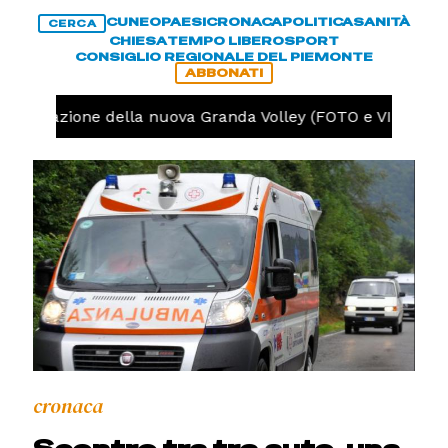
CUNEO
PAESI
CRONACA
POLITICA
SANITÀ
CERCA
CHIESA
TEMPO LIBERO
SPORT
CONSIGLIO REGIONALE DEL PIEMONTE
ABBONATI
a preparazione della nuova Granda Volley (FOTO e VIDEO)
cronaca